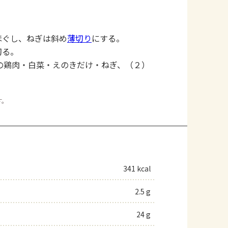
ほぐし、ねぎは斜め
薄切り
にする。
に切る。
の鶏肉・白菜・えのきだけ・ねぎ、（２）
す。
341 kcal
2.5 g
24 g