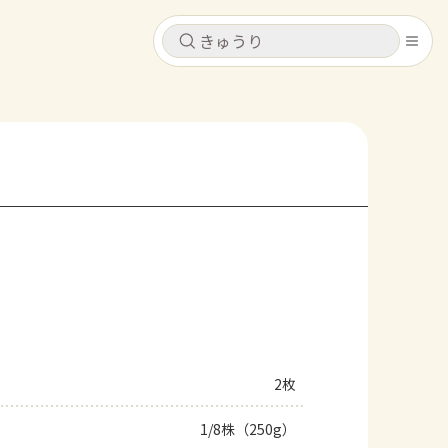
キャンセル
キャンセル
シピ
コンテンツ
ログインするとレシピを保存できます
ログイン
新規登録
レシピ
ホーム
なす
トマト
とうもろこし
ピーマン
みょうが
コンテンツ
レシピ
2枚
トーク
1/8株（250g）