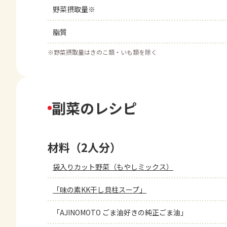
野菜摂取量※
脂質
※
野菜摂取量はきのこ類・いも類を除く
副菜のレシピ
材料（2人分）
袋入りカット野菜（もやしミックス）
「味の素KK干し貝柱スープ」
「AJINOMOTO ごま油好きの純正ごま油」