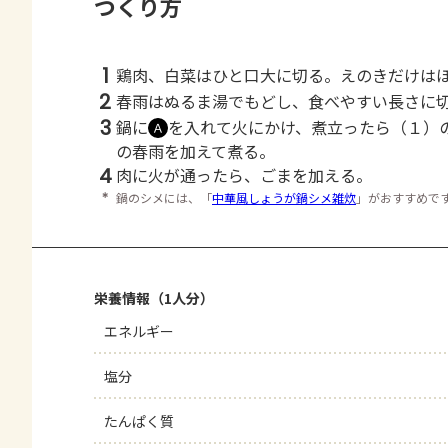
つくり方
1
鶏肉、白菜はひと口大に切る。えのきだけは
2
春雨はぬるま湯でもどし、食べやすい長さ
3
鍋に
を入れて火にかけ、煮立ったら（１）
Ａ
の春雨を加えて煮る。
4
肉に火が通ったら、ごまを加える。
＊
鍋のシメには、「
中華風しょうが鍋シメ雑炊
」がおすすめで
栄養情報（1人分）
エネルギー
塩分
たんぱく質