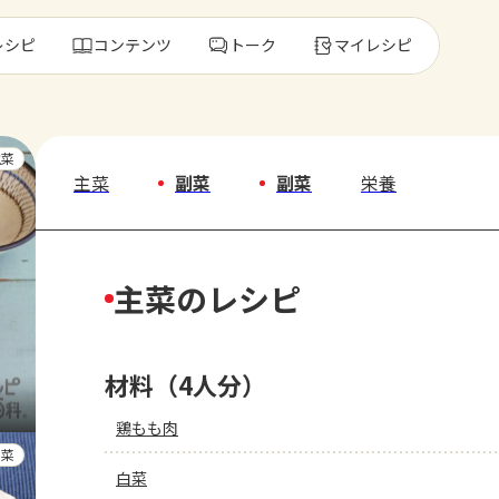
レシピ
コンテンツ
トーク
マイレシピ
レ
主菜
主菜
副菜
副菜
栄養
人気の食材・
主菜のレシピ
きゅうり
ゴーヤ
材料（4人分）
鶏もも肉
副菜
白菜