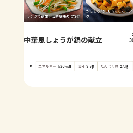
かぼちゃ鶏だし☆ころころス
レンジで簡単！海鮮風味の温野菜
ク
中華風しょうが鍋の献立
3
エネルギー
塩分
たんぱく質
526
3.9
27.1
kcal
g
g