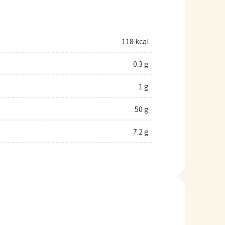
118 kcal
0.3 g
1 g
50 g
7.2 g