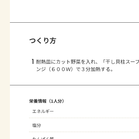
つくり方
1
耐熱皿にカット野菜を入れ、「干し貝柱スー
ンジ（６００Ｗ）で３分加熱する。
栄養情報（1人分）
エネルギー
塩分