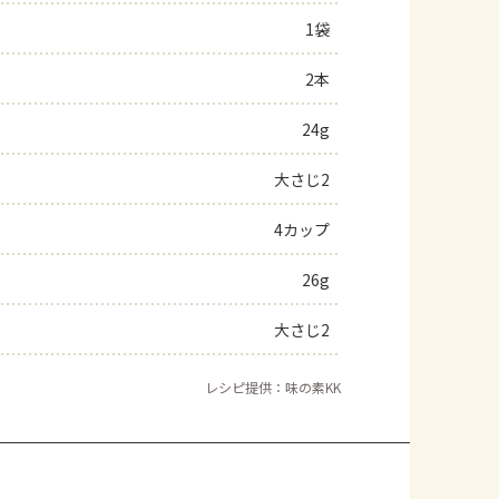
1袋
よくあるお問い合わせ
2本
お買い物
24g
AJINOMOTO PARK とは
大さじ2
4カップ
26g
大さじ2
レシピ提供：味の素KK