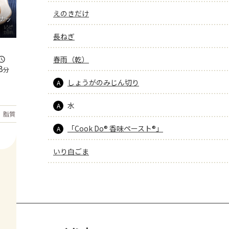
えのきだけ
ナッ
長ねぎ
春雨（乾）
8
分
しょうがのみじん切り
A
水
A
もっと見る
脂質
34.7
g
「Cook Do® 香味ペースト®」
A
いり白ごま