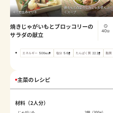
よくあるお問い合わせ
鶏ももと白菜のしみじゅわまんぷ
ゆで野菜のマリネ
くスープ
お買い物
焼きじゃがいもとブロッコリーの
AJINOMOTO PARK とは
40
分
サラダの献立
エネルギー
塩分
たんぱく質
脂質
506
5.6
22.2
kcal
g
g
主菜のレシピ
材料（2人分）
じゃがいも
2個（300g）