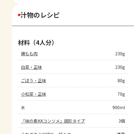
汁物のレシピ
材料（4人分）
鶏もも肉
230g
白菜・正味
230g
ごぼう・正味
80g
小松菜・正味
70g
水
900ml
「味の素KKコンソメ」固形タイプ
3個