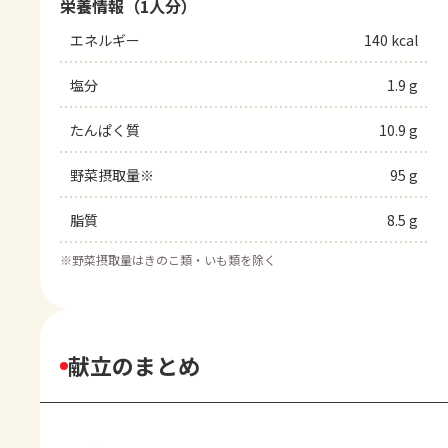
栄養情報（1人分）
エネルギー
140 kcal
塩分
1.9 g
たんぱく質
10.9 g
野菜摂取量※
95 g
脂質
8.5 g
※
野菜摂取量はきのこ類・いも類を除く
献立のまとめ