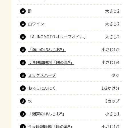
酢
大さじ2
A
白ワイン
大さじ2
A
「AJINOMOTO オリーブオイル」
大さじ2
A
「瀬戸のほんじお®」
小さじ1/2
A
うま味調味料「味の素®」
小さじ1/4
A
ミックスハーブ
少々
A
おろしにんにく
1/2かけ分
A
水
3カップ
B
「瀬戸のほんじお®」
小さじ1
B
うま味調味料「味の素®」
小さじ1/2
B