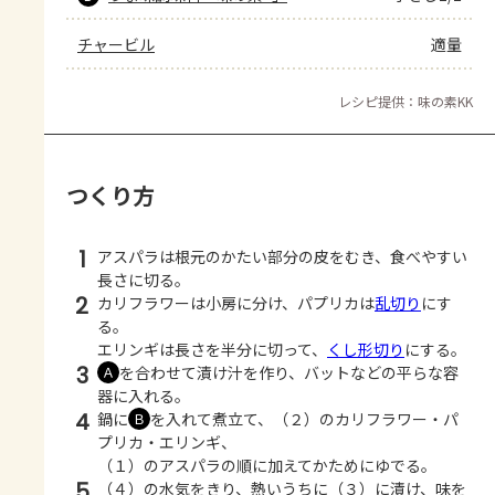
チャービル
適量
レシピ提供：味の素KK
つくり方
1
アスパラは根元のかたい部分の皮をむき、食べやすい
長さに切る。
2
カリフラワーは小房に分け、パプリカは
乱切り
にす
る。
エリンギは長さを半分に切って、
くし形切り
にする。
3
を合わせて漬け汁を作り、バットなどの平らな容
Ａ
器に入れる。
4
鍋に
を入れて煮立て、（２）のカリフラワー・パ
Ｂ
プリカ・エリンギ、
（１）のアスパラの順に加えてかためにゆでる。
5
（４）の水気をきり、熱いうちに（３）に漬け、味を