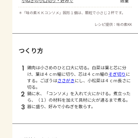
小ねぎの小口切り・好みで
適量
＊
「味の素ＫＫコンソメ」固形１個は、顆粒で小さじ２杯です。
レシピ提供：味の素KK
つくり方
1
鶏肉は小さめのひと口大に切る。白菜は葉と芯に分
け、葉は４ｃｍ幅に切り、芯は４ｃｍ幅の
そぎ切り
に
する。ごぼうは
ささがき
にし、小松菜は４ｃｍ長さに
切る。
2
鍋に水、「コンソメ」を入れて火にかける。煮立った
ら、（１）の材料を加えて具材に火が通るまで煮る。
3
器に盛り、好みで小ねぎを散らす。