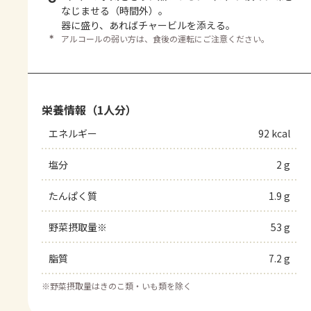
なじませる（時間外）。
器に盛り、あればチャービルを添える。
＊
アルコールの弱い方は、食後の運転にご注意ください。
栄養情報（1人分）
エネルギー
92 kcal
塩分
2 g
たんぱく質
1.9 g
野菜摂取量※
53 g
脂質
7.2 g
※
野菜摂取量はきのこ類・いも類を除く