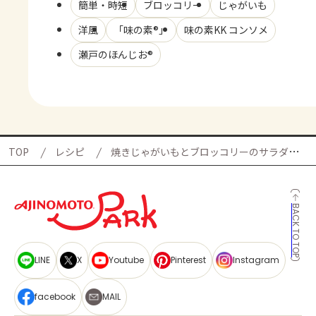
簡単・時短
ブロッコリー
じゃがいも
洋風
「味の素®」
味の素KK コンソメ
瀬戸のほんじお®
TOP
レシピ
焼きじゃがいもとブロッコリーのサラダの献立
BACK TO TOP
LINE
X
Youtube
Pinterest
Instagram
facebook
MAIL