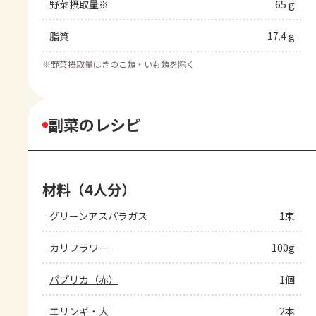
野菜摂取量※
65 g
脂質
17.4 g
※
野菜摂取量はきのこ類・いも類を除く
副菜のレシピ
材料（4人分）
グリーンアスパラガス
1束
カリフラワー
100g
パプリカ（赤）
1個
エリンギ・大
2本