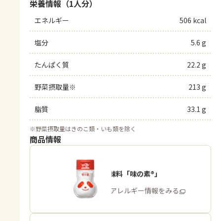
栄養情報（1人分）
エネルギー
506 kcal
塩分
5.6 g
たんぱく質
22.2 g
野菜摂取量※
213 g
脂質
33.1 g
※
野菜摂取量はきのこ類・いも類を除く
商品情報
うま味調味料「味の素®」
商品・アレルギー情報をみる