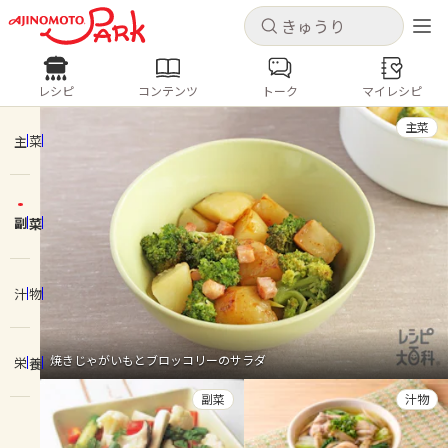
キャンセル
キャンセル
レシピ
コンテンツ
トーク
マイレシピ
レシピ
コンテンツ
ログインするとレシピを保存できます
主菜
ログイン
新規登録
主菜
人気の食材・レシピ
副菜
ホーム
きゅうり
なす
トマト
とうもろこし
ピーマン
みょうが
ゴーヤ
コンテンツ
汁物
レシピ
焼きじゃがいもとブロッコリーのサラダ
栄養
トーク
副菜
汁物