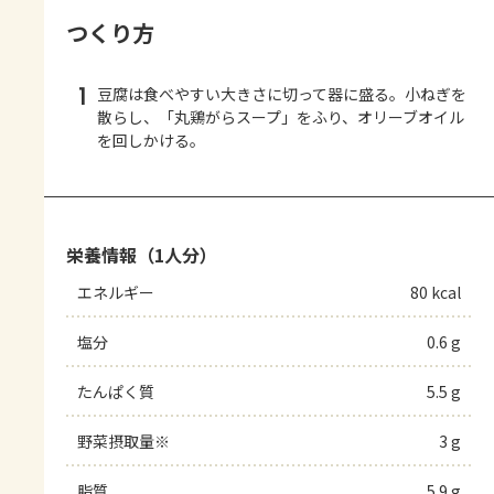
つくり方
1
豆腐は食べやすい大きさに切って器に盛る。小ねぎを
散らし、「丸鶏がらスープ」をふり、オリーブオイル
を回しかける。
栄養情報（1人分）
エネルギー
80 kcal
塩分
0.6 g
たんぱく質
5.5 g
野菜摂取量※
3 g
脂質
5.9 g