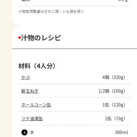
※
野菜摂取量はきのこ類・いも類を除く
汁物のレシピ
材料（4人分）
かぶ
4個（320g）
新玉ねぎ
1/2個（100g）
ホールコーン缶
1缶（120g）
ツナ油漬缶
1缶（70g）
水
300ml
A