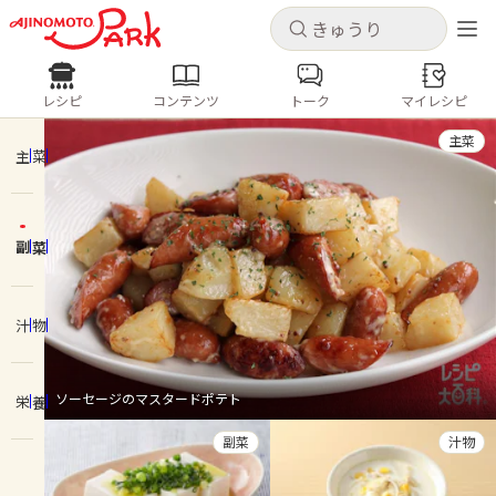
キャンセル
キャンセル
レシピ
コンテンツ
トーク
マイレシピ
レシピ
コンテンツ
ログインするとレシピを保存できます
主菜
ログイン
新規登録
主菜
人気の食材・レシピ
副菜
ホーム
きゅうり
なす
トマト
とうもろこし
ピーマン
みょうが
ゴーヤ
コンテンツ
汁物
レシピ
ソーセージのマスタードポテト
栄養
トーク
副菜
汁物