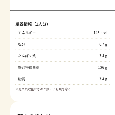
栄養情報（1人分）
エネルギー
145 kcal
塩分
0.7 g
たんぱく質
7.4 g
野菜摂取量※
126 g
脂質
7.4 g
※
野菜摂取量はきのこ類・いも類を除く