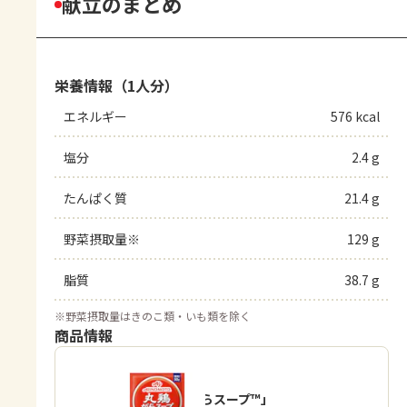
献立のまとめ
栄養情報（1人分）
エネルギー
576 kcal
塩分
2.4 g
たんぱく質
21.4 g
野菜摂取量※
129 g
脂質
38.7 g
※
野菜摂取量はきのこ類・いも類を除く
商品情報
「丸鶏がらスープ™」