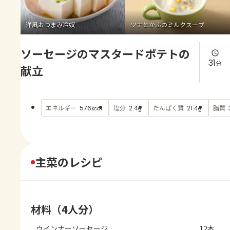
よくあるお問い合わせ
洋風おつまみ冷奴
ツナとかぶのミルクスープ
お買い物
ソーセージのマスタードポテトの
AJINOMOTO PARK とは
31
分
献立
エネルギー
塩分
たんぱく質
脂質
576
2.4
21.4
kcal
g
g
主菜のレシピ
材料（4人分）
ウインナーソーセージ
12本