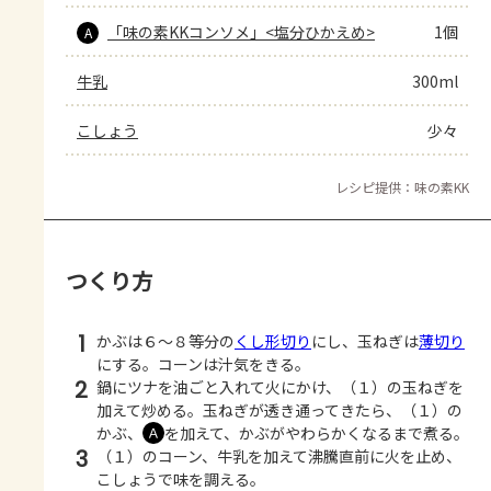
「味の素KKコンソメ」<塩分ひかえめ>
1個
A
牛乳
300ml
こしょう
少々
レシピ提供：味の素KK
つくり方
1
かぶは６～８等分の
くし形切り
にし、玉ねぎは
薄切り
にする。コーンは汁気をきる。
2
鍋にツナを油ごと入れて火にかけ、（１）の玉ねぎを
加えて炒める。玉ねぎが透き通ってきたら、（１）の
かぶ、
を加えて、かぶがやわらかくなるまで煮る。
Ａ
3
（１）のコーン、牛乳を加えて沸騰直前に火を止め、
こしょうで味を調える。