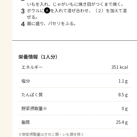
いもを入れ、じゃがいもに焼き目がつくまで焼く。
3
ボウルに
を入れて混ぜ合わせ、（２）を加えて混
Ａ
ぜる。
4
器に盛り、パセリをふる。
栄養情報（1人分）
エネルギー
351 kcal
塩分
1.1 g
たんぱく質
8.5 g
野菜摂取量※
0 g
脂質
25.4 g
※
野菜摂取量はきのこ類・いも類を除く