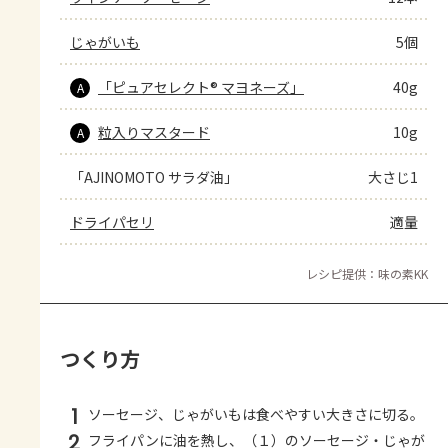
じゃがいも
5個
「ピュアセレクト® マヨネーズ」
40g
A
粒入りマスタード
10g
A
「AJINOMOTO サラダ油」
大さじ1
ドライパセリ
適量
レシピ提供：味の素KK
つくり方
1
ソーセージ、じゃがいもは食べやすい大きさに切る。
2
フライパンに油を熱し、（１）のソーセージ・じゃが