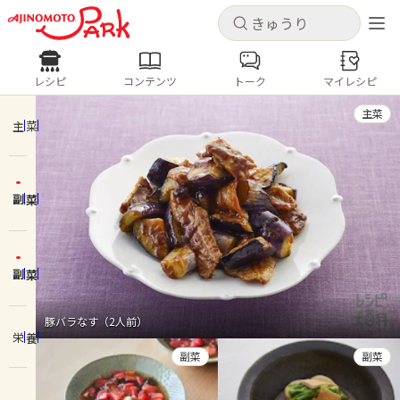
キャンセル
キャンセル
レシピ
コンテンツ
トーク
マイレシピ
レシピ
コンテンツ
ログインするとレシピを保存できます
主菜
ログイン
新規登録
主菜
人気の食材・レシピ
副菜
ホーム
きゅうり
なす
トマト
とうもろこし
ピーマン
みょうが
ゴーヤ
コンテンツ
副菜
レシピ
豚バラなす（2人前）
栄養
トーク
副菜
副菜