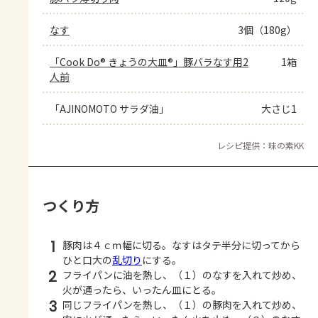
なす
3個（180g）
「Cook Do® きょうの大皿®」豚バラなす用2
1箱
人前
「AJINOMOTO サラダ油」
大さじ1
レシピ提供：味の素KK
つくり方
1
豚肉は４ｃｍ幅に切る。なすはタテ半分に切ってから
ひと口大の
乱切り
にする。
2
フライパンに油を熱し、（１）のなすを入れて炒め、
火が通ったら、いったん皿にとる。
3
同じフライパンを熱し、（１）の豚肉を入れて炒め、