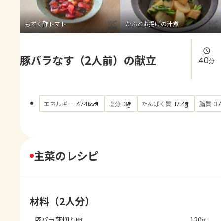
よくあるお問い合わせ
もずく酢トマト
かぶとお揚げの汁煮
お買い物
豚バラなす（2人前）の献立
AJINOMOTO PARK とは
40
分
エネルギー
塩分
たんぱく質
脂質
474
3
17.4
37
kcal
g
g
主菜のレシピ
材料（2人分）
豚バラ薄切り肉
120g