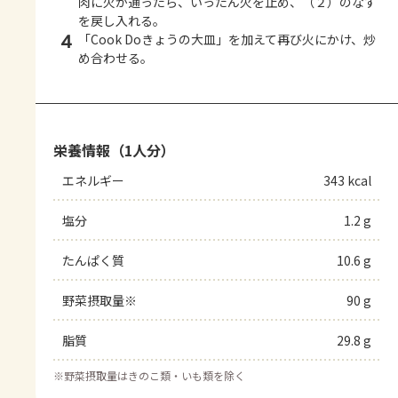
肉に火が通ったら、いったん火を止め、（２）のなす
を戻し入れる。
4
「Cook Doきょうの大皿」を加えて再び火にかけ、炒
め合わせる。
栄養情報（1人分）
エネルギー
343 kcal
塩分
1.2 g
たんぱく質
10.6 g
野菜摂取量※
90 g
脂質
29.8 g
※
野菜摂取量はきのこ類・いも類を除く