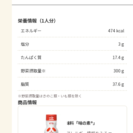
栄養情報（1人分）
エネルギー
474 kcal
塩分
3 g
たんぱく質
17.4 g
野菜摂取量※
300 g
脂質
37.6 g
※
野菜摂取量はきのこ類・いも類を除く
商品情報
うま味調味料「味の素®」