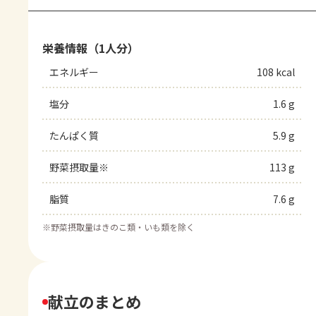
栄養情報（1人分）
エネルギー
108 kcal
塩分
1.6 g
たんぱく質
5.9 g
野菜摂取量※
113 g
脂質
7.6 g
※
野菜摂取量はきのこ類・いも類を除く
献立のまとめ