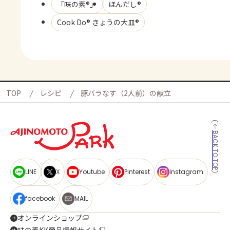
「味の素®」
ほんだし®
Cook Do® きょうの大皿®
TOP
レシピ
豚バラなす（2人前）の献立
BACK TO TOP
LINE
X
Youtube
Pinterest
Instagram
facebook
MAIL
オンラインショップ
味の素KK商品情報サイト