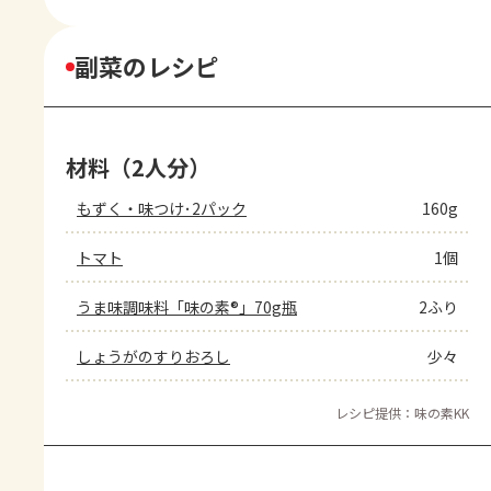
副菜のレシピ
材料（2人分）
もずく・味つけ･2パック
160g
トマト
1個
うま味調味料「味の素®」70g瓶
2ふり
しょうがのすりおろし
少々
レシピ提供：味の素KK