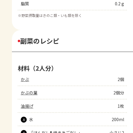
脂質
0.2 g
※
野菜摂取量はきのこ類・いも類を除く
副菜のレシピ
材料（2人分）
かぶ
2個
かぶの葉
2個分
油揚げ
1枚
水
200ml
A
「ほんだし® 焼きあごだし」
小さじ2
A