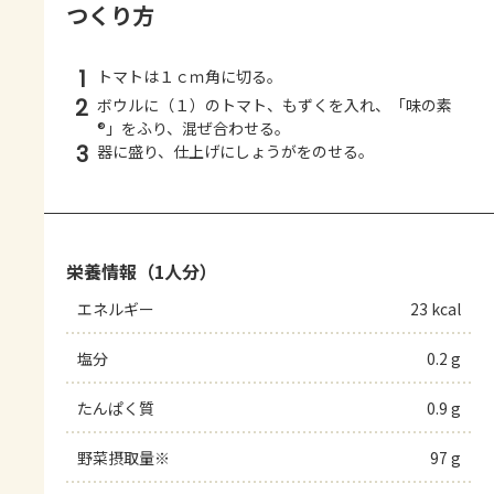
つくり方
1
トマトは１ｃｍ角に切る。
2
ボウルに（１）のトマト、もずくを入れ、「味の素
®」をふり、混ぜ合わせる。
3
器に盛り、仕上げにしょうがをのせる。
栄養情報（1人分）
エネルギー
23 kcal
塩分
0.2 g
たんぱく質
0.9 g
野菜摂取量※
97 g