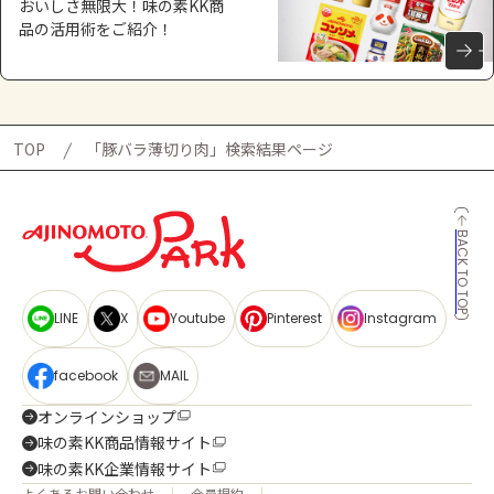
おいしさ無限大！味の素KK商
品の活用術をご紹介！
TOP
「豚バラ薄切り肉」検索結果ページ
BACK TO TOP
LINE
X
Youtube
Pinterest
Instagram
facebook
MAIL
オンラインショップ
味の素KK商品情報サイト
味の素KK企業情報サイト
よくあるお問い合わせ
会員規約