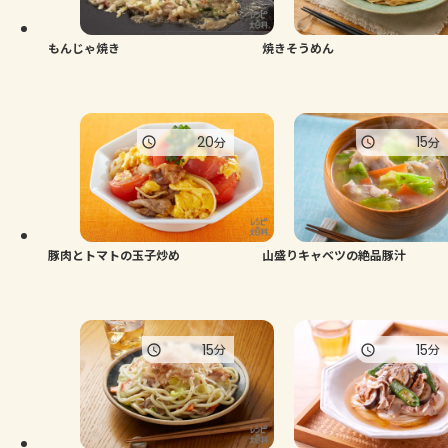
もんじゃ焼き
焼きそうめん
20
15
分
分
豚肉とトマトの玉子炒め
山盛りキャベツの絶品豚汁
15
15
分
分