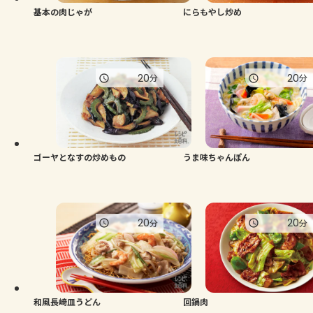
基本の肉じゃが
にらもやし炒め
20
20
分
分
ゴーヤとなすの炒めもの
うま味ちゃんぽん
20
20
分
分
和風長崎皿うどん
回鍋肉