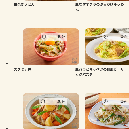
白焼きうどん
豚なすオクラのぶっかけそうめ
ん
10
10
分
分
スタミナ丼
豚バラとキャベツの和風ガーリ
ックパスタ
30
10
分
分