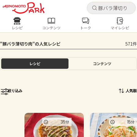
キャ
キャ
レシピ
コンテンツ
トーク
マイレシピ
レシピ
コンテンツ
ログインするとレシピを保存できます
"豚バラ薄切り肉"の人気レシピ
571件
ログイン
新規登録
人気の食材・レシピ
レシピ
コンテンツ
ホーム
きゅうり
なす
トマト
とうもろこし
ピーマン
みょうが
ゴーヤ
コンテンツ
絞り込み
人気順
レシピ
トーク
35
15
分
分