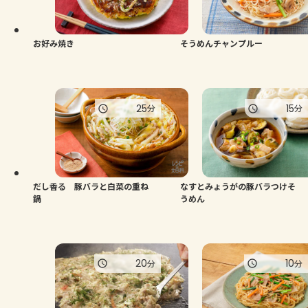
よくあるお問い合わせ
お買い物
お好み焼き
そうめんチャンプルー
AJINOMOTO PARK とは
25
15
分
分
だし香る 豚バラと白菜の重ね
なすとみょうがの豚バラつけそ
鍋
うめん
20
10
分
分