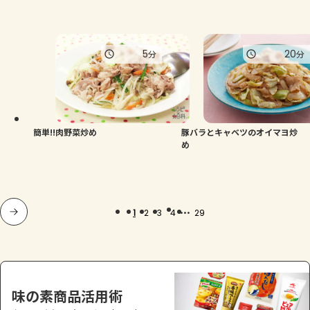
5
20
分
分
簡単!!肉野菜炒め
豚バラとキャベツのオイマヨ炒
め
...
1
2
3
4
29
味の素商品活用術