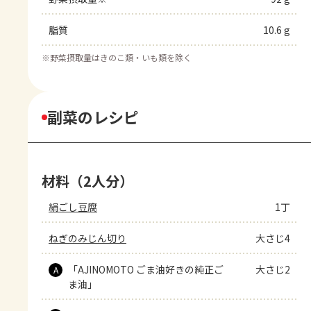
脂質
10.6 g
※
野菜摂取量はきのこ類・いも類を除く
副菜のレシピ
材料（2人分）
絹ごし豆腐
1丁
ねぎのみじん切り
大さじ4
「AJINOMOTO ごま油好きの純正ご
大さじ2
A
ま油」