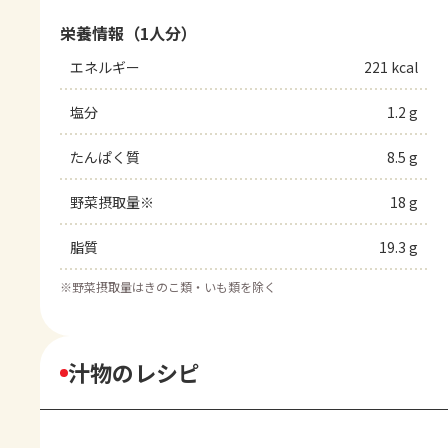
栄養情報（1人分）
エネルギー
221 kcal
塩分
1.2 g
たんぱく質
8.5 g
野菜摂取量※
18 g
脂質
19.3 g
※
野菜摂取量はきのこ類・いも類を除く
汁物のレシピ