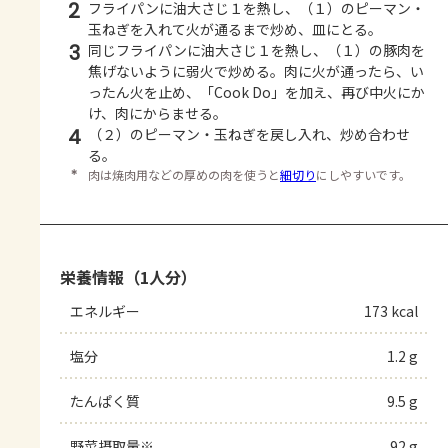
2
フライパンに油大さじ１を熱し、（１）のピーマン・
玉ねぎを入れて火が通るまで炒め、皿にとる。
3
同じフライパンに油大さじ１を熱し、（１）の豚肉を
焦げないように弱火で炒める。肉に火が通ったら、い
ったん火を止め、「Cook Do」を加え、再び中火にか
け、肉にからませる。
4
（２）のピーマン・玉ねぎを戻し入れ、炒め合わせ
る。
＊
肉は焼肉用などの厚めの肉を使うと
細切り
にしやすいです。
栄養情報（1人分）
エネルギー
173 kcal
塩分
1.2 g
たんぱく質
9.5 g
野菜摂取量※
92 g