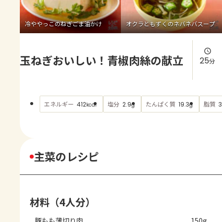
よくあるお問い合わせ
冷ややっこのねぎごま油かけ
オクラともずくのネバネバスープ
お買い物
玉ねぎおいしい！青椒肉絲の献立
AJINOMOTO PARK とは
25
分
エネルギー
塩分
たんぱく質
脂質
412
2.9
19.3
kcal
g
g
主菜のレシピ
材料（4人分）
豚もも薄切り肉
150g