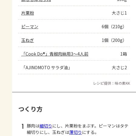
片栗粉
大さじ1
ピーマン
6個（210g）
玉ねぎ
1個（200g）
「Cook Do®」青椒肉絲用3～4人前
1箱
「AJINOMOTO サラダ油」
大さじ2
レシピ提供：味の素KK
つくり方
1
豚肉は
細切り
にし、片栗粉をまぶす。ピーマンはタテ
細切りにし、玉ねぎは
薄切り
にする。