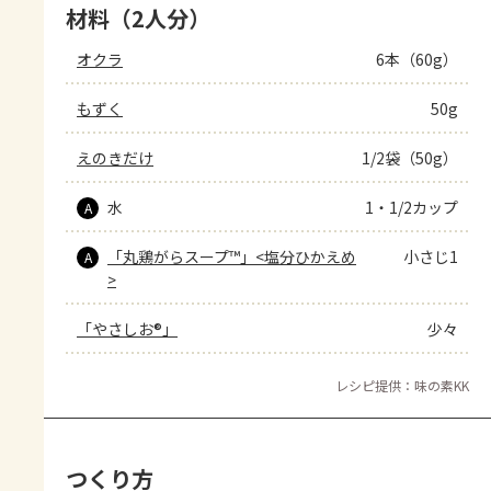
材料（2人分）
オクラ
6本（60g）
もずく
50g
えのきだけ
1/2袋（50g）
水
1・1/2カップ
A
「丸鶏がらスープ™」<塩分ひかえめ
小さじ1
A
>
「やさしお®」
少々
レシピ提供：味の素KK
つくり方