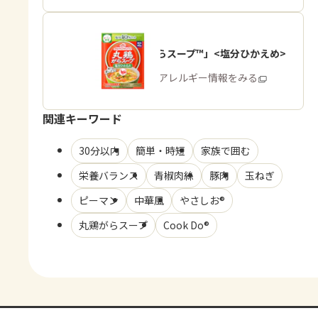
「丸鶏がらスープ™」<塩分ひかえめ>
商品・アレルギー情報をみる
関連キーワード
30分以内
簡単・時短
家族で囲む
栄養バランス
青椒肉絲
豚肉
玉ねぎ
ピーマン
中華風
やさしお®
丸鶏がらスープ
Cook Do®