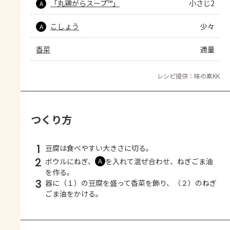
「丸鶏がらスープ™」
小さじ2
A
こしょう
少々
A
香菜
適量
レシピ提供：味の素KK
つくり方
1
豆腐は食べやすい大きさに切る。
2
ボウルにねぎ、
を入れて混ぜ合わせ、ねぎごま油
Ａ
を作る。
3
器に（１）の豆腐を盛って香菜を飾り、（２）のねぎ
ごま油をかける。