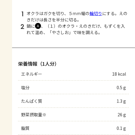
1
オクラはガクを切り、５ｍｍ幅の
輪切り
にする。えの
きだけは長さを半分に切る。
2
鍋に
、（１）のオクラ・えのきだけ、もずくを入
Ａ
れて温め、「やさしお」で味を調える。
栄養情報（1人分）
エネルギー
18 kcal
塩分
0.5 g
たんぱく質
1.3 g
野菜摂取量※
26 g
脂質
0.1 g