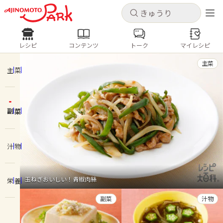
キャンセル
キャンセル
レシピ
コンテンツ
トーク
マイレシピ
レシピ
コンテンツ
ログインするとレシピを保存できます
主菜
ログイン
新規登録
主菜
人気の食材・レシピ
副菜
ホーム
きゅうり
なす
トマト
とうもろこし
ピーマン
みょうが
ゴーヤ
コンテンツ
汁物
レシピ
玉ねぎおいしい！青椒肉絲
栄養
トーク
副菜
汁物