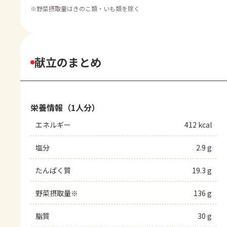
※
野菜摂取量はきのこ類・いも類を除く
献立のまとめ
栄養情報（1人分）
エネルギー
412 kcal
塩分
2.9 g
たんぱく質
19.3 g
野菜摂取量※
136 g
脂質
30 g