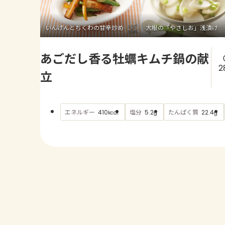
いんげんとちくわの甘辛炒め
大根の「やさしお」浅漬け
あごだし香る牡蠣キムチ鍋の献
2
立
エネルギー
塩分
たんぱく質
410
5.2
22.4
kcal
g
g