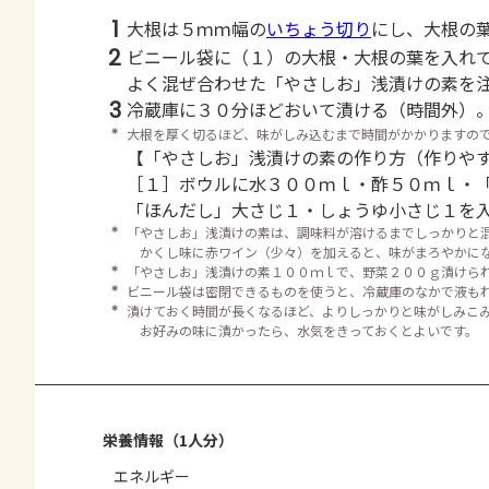
1
大根は５ｍｍ幅の
いちょう切り
にし、大根の
2
ビニール袋に（１）の大根・大根の葉を入れ
よく混ぜ合わせた「やさしお」浅漬けの素を
3
冷蔵庫に３０分ほどおいて漬ける（時間外）
＊
大根を厚く切るほど、味がしみ込むまで時間がかかりますの
【「やさしお」浅漬けの素の作り方（作りや
［１］ボウルに水３００ｍｌ・酢５０ｍｌ・
「ほんだし」大さじ１・しょうゆ小さじ１を
＊
「やさしお」浅漬けの素は、調味料が溶けるまでしっかりと
かくし味に赤ワイン（少々）を加えると、味がまろやかに
＊
「やさしお」浅漬けの素１００ｍｌで、野菜２００ｇ漬けら
＊
ビニール袋は密閉できるものを使うと、冷蔵庫のなかで液も
＊
漬けておく時間が長くなるほど、よりしっかりと味がしみこ
お好みの味に漬かったら、水気をきっておくとよいです。
栄養情報（1人分）
エネルギー