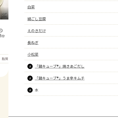
白菜
絹ごし豆腐
えのきだけ
8
分
長ねぎ
小松菜
もっと見る
脂質
28.7
g
「鍋キューブ®」焼きあごだし
A
「鍋キューブ®」うま辛キムチ
A
水
A