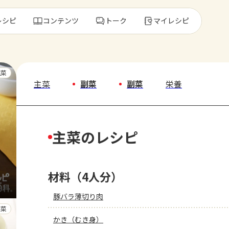
レシピ
コンテンツ
トーク
マイレシピ
レ
主菜
主菜
副菜
副菜
栄養
人気の食材・
主菜のレシピ
きゅうり
ゴーヤ
材料（4人分）
豚バラ薄切り肉
副菜
かき（むき身）