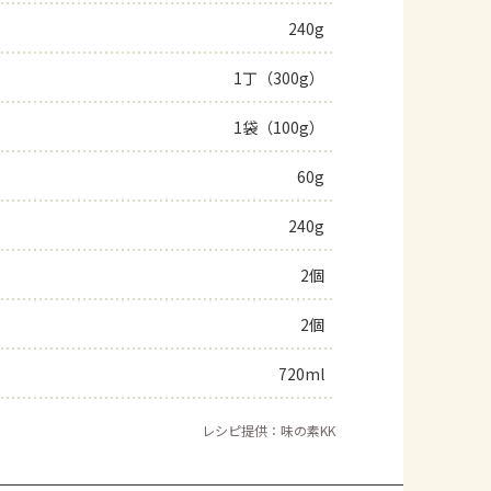
240g
よくあるお問い合わせ
1丁（300g）
お買い物
1袋（100g）
AJINOMOTO PARK とは
60g
240g
2個
2個
720ml
レシピ提供：味の素KK