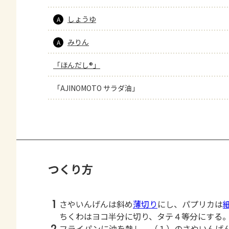
しょうゆ
A
みりん
A
「ほんだし®」
「AJINOMOTO サラダ油」
つくり方
1
さやいんげんは斜め
薄切り
にし、パプリカは
ちくわはヨコ半分に切り、タテ４等分にする
フライパンに油を熱し、（１）のさやいんげ