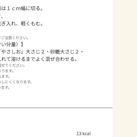
葉は１ｃｍ幅に切る。
て、
注ぎ入れ、軽くもむ。
。
でご注意ください。
すい分量）】
「やさしお」大さじ２・砂糖大さじ２・
入れて溶けるまでよく混ぜ合わせる。
混ぜてください。
なります。
れます。
れしにくくなります。
みます。
13 kcal