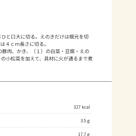
はひと口大に切る。えのきだけは根元を切
菜は４ｃｍ長さに切る。
の豚肉、かき、（１）の白菜・豆腐・えの
）の小松菜を加えて、具材に火が通るまで煮
327 kcal
3.5 g
17.7 g