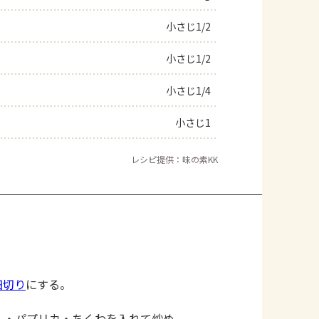
小さじ1/2
小さじ1/2
小さじ1/4
小さじ1
レシピ提供：味の素KK
細切り
にする。
。
ん・パプリカ・ちくわを入れて炒め、