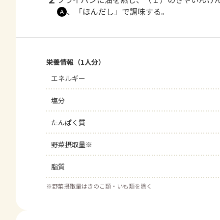
2
、「ほんだし」で調味する。
Ａ
栄養情報（1人分）
エネルギー
塩分
たんぱく質
野菜摂取量※
脂質
※
野菜摂取量はきのこ類・いも類を除く