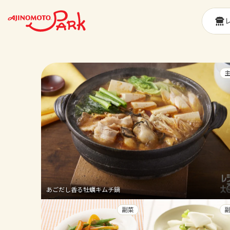
あごだし香る牡蠣キムチ鍋
副菜