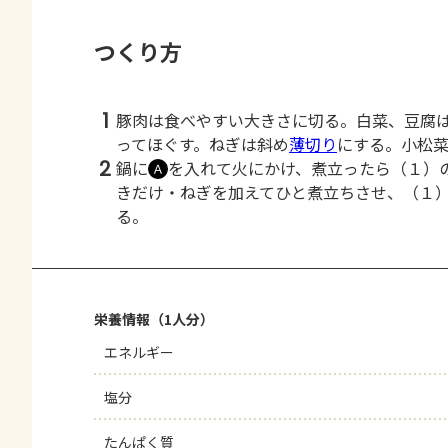
つくり方
1
豚肉は食べやすい大きさに切る。白菜、豆腐
ってほぐす。ねぎは斜め
薄切り
にする。小松
2
鍋に
を入れて火にかけ、煮立ったら（１）
Ａ
きだけ・ねぎを加えてひと煮立ちさせ、（１
る。
栄養情報（1人分）
エネルギー
塩分
たんぱく質