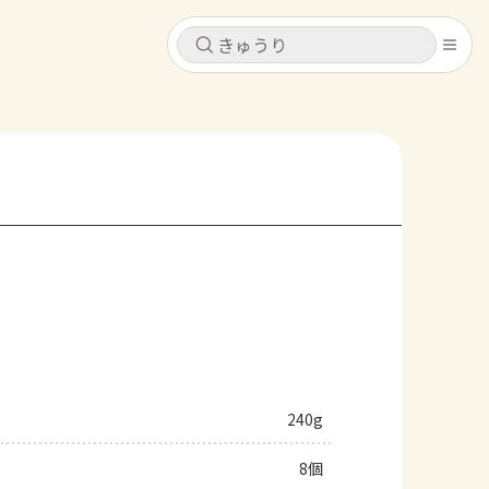
キャンセル
キャンセル
シピ
コンテンツ
ログインするとレシピを保存できます
ログイン
新規登録
レシピ
ホーム
なす
トマト
とうもろこし
ピーマン
みょうが
コンテンツ
レシピ
240g
トーク
8個