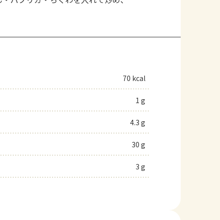
70 kcal
1 g
4.3 g
30 g
3 g