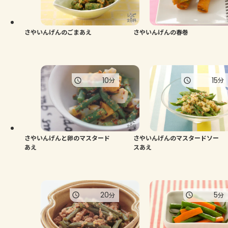
よくあるお問い合わせ
お買い物
さやいんげんのごまあえ
さやいんげんの春巻
AJINOMOTO PARK とは
10
15
分
分
さやいんげんと卵のマスタード
さやいんげんのマスタードソー
あえ
スあえ
20
5
分
分