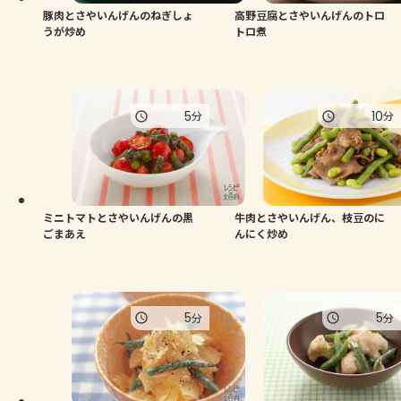
豚肉とさやいんげんのねぎしょ
高野豆腐とさやいんげんのトロ
うが炒め
トロ煮
5
10
分
分
ミニトマトとさやいんげんの黒
牛肉とさやいんげん、枝豆のに
ごまあえ
んにく炒め
5
5
分
分