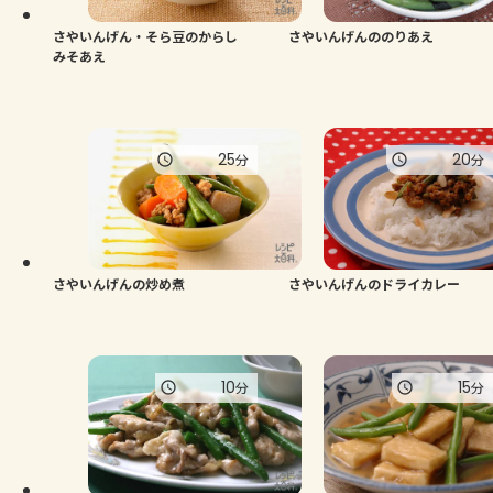
さやいんげん・そら豆のからし
さやいんげんののりあえ
みそあえ
25
20
分
分
さやいんげんの炒め煮
さやいんげんのドライカレー
10
15
分
分