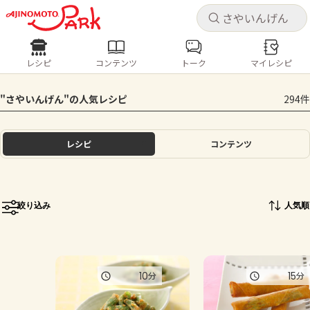
キャ
キャ
レシピ
コンテンツ
トーク
マイレシピ
レシピ
コンテンツ
ログインするとレシピを保存できます
"さやいんげん"の人気レシピ
294件
ログイン
新規登録
人気の食材・レシピ
レシピ
コンテンツ
ホーム
きゅうり
なす
トマト
とうもろこし
ピーマン
みょうが
ゴーヤ
コンテンツ
絞り込み
人気順
レシピ
トーク
10
15
分
分