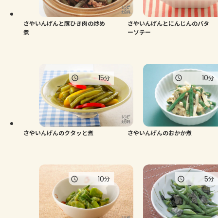
さやいんげんと豚ひき肉の炒め
さやいんげんとにんじんのバタ
煮
ーソテー
15
10
分
分
さやいんげんのクタッと煮
さやいんげんのおかか煮
10
5
分
分