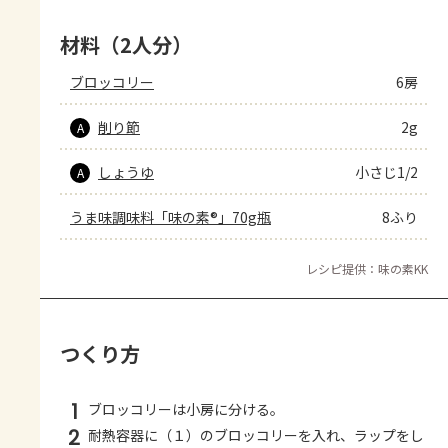
材料（2人分）
ブロッコリー
6房
削り節
2g
A
しょうゆ
小さじ1/2
A
うま味調味料「味の素®」70g瓶
8ふり
レシピ提供：味の素KK
つくり方
1
ブロッコリーは小房に分ける。
2
耐熱容器に（１）のブロッコリーを入れ、ラップをし