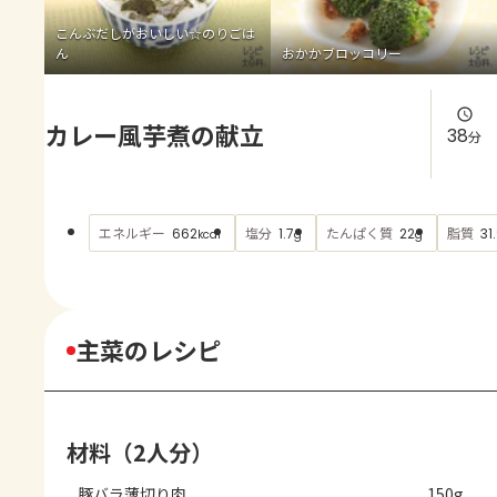
よくあるお問い合わせ
こんぶだしがおいしい☆のりごは
ん
おかかブロッコリー
お買い物
カレー風芋煮の献立
AJINOMOTO PARK とは
38
分
エネルギー
塩分
たんぱく質
脂質
662
1.7
22
31
kcal
g
g
主菜のレシピ
材料（2人分）
豚バラ薄切り肉
150g