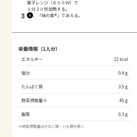
電子レンジ（６００Ｗ）で
１分２０秒加熱する。
3
、「味の素®」であえる。
Ａ
栄養情報（1人分）
エネルギー
22 kcal
塩分
0.4 g
たんぱく質
3.5 g
野菜摂取量※
45 g
脂質
0.3 g
※
野菜摂取量はきのこ類・いも類を除く