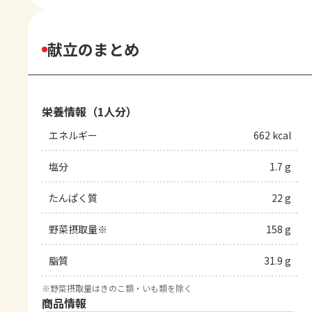
献立のまとめ
栄養情報（1人分）
エネルギー
662 kcal
塩分
1.7 g
たんぱく質
22 g
野菜摂取量※
158 g
脂質
31.9 g
※
野菜摂取量はきのこ類・いも類を除く
商品情報