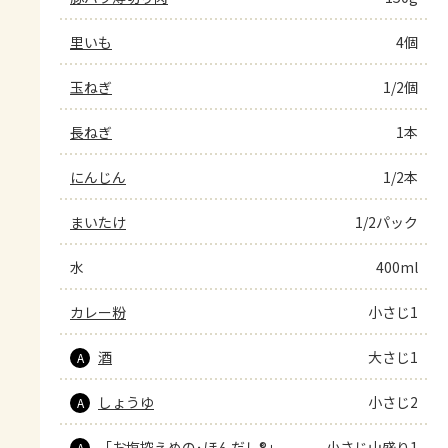
里いも
4個
玉ねぎ
1/2個
長ねぎ
1本
にんじん
1/2本
まいたけ
1/2パック
水
400ml
カレー粉
小さじ1
酒
大さじ1
A
しょうゆ
小さじ2
A
「お塩控えめの･ほんだし®」
小さじ山盛り1
A