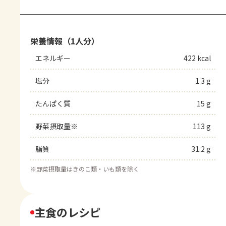
栄養情報（1人分）
エネルギー
422 kcal
塩分
1.3 g
たんぱく質
15 g
野菜摂取量※
113 g
脂質
31.2 g
※
野菜摂取量はきのこ類・いも類を除く
主食のレシピ