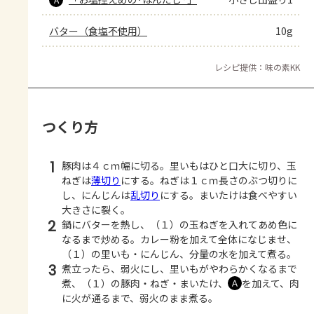
バター（食塩不使用）
10g
レシピ提供：味の素KK
つくり方
1
豚肉は４ｃｍ幅に切る。里いもはひと口大に切り、玉
ねぎは
薄切り
にする。ねぎは１ｃｍ長さのぶつ切りに
し、にんじんは
乱切り
にする。まいたけは食べやすい
大きさに裂く。
2
鍋にバターを熱し、（１）の玉ねぎを入れてあめ色に
なるまで炒める。カレー粉を加えて全体になじませ、
（１）の里いも・にんじん、分量の水を加えて煮る。
3
煮立ったら、弱火にし、里いもがやわらかくなるまで
煮、（１）の豚肉・ねぎ・まいたけ、
を加えて、肉
Ａ
に火が通るまで、弱火のまま煮る。