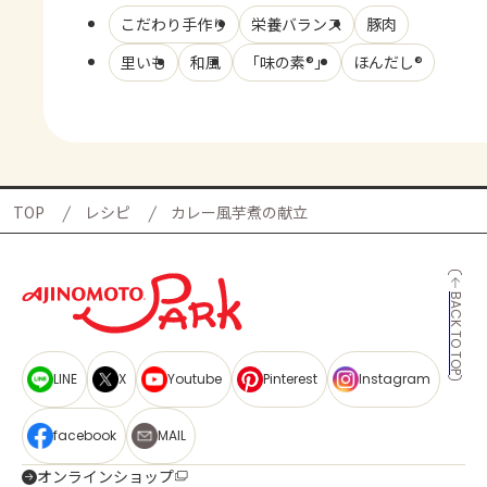
こだわり手作り
栄養バランス
豚肉
里いも
和風
「味の素®」
ほんだし®
TOP
レシピ
カレー風芋煮の献立
BACK TO TOP
LINE
X
Youtube
Pinterest
Instagram
facebook
MAIL
オンラインショップ