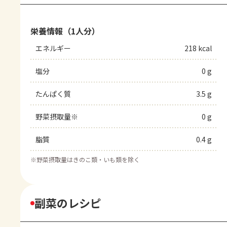
栄養情報（1人分）
エネルギー
218 kcal
塩分
0 g
たんぱく質
3.5 g
野菜摂取量※
0 g
脂質
0.4 g
※
野菜摂取量はきのこ類・いも類を除く
副菜のレシピ