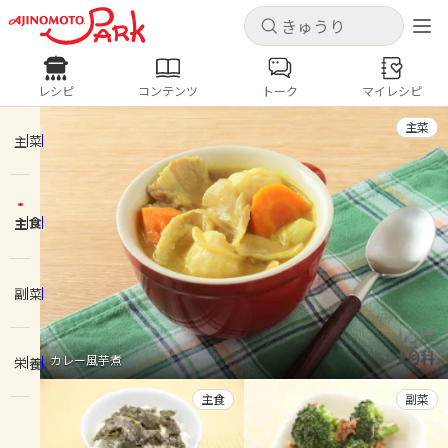
キャンセル
キャンセル
レシピ
コンテンツ
トーク
マイレシピ
レシピ
コンテンツ
ログインするとレシピを保存できます
主菜
ログイン
新規登録
主菜
人気の食材・レシピ
主食
ホーム
きゅうり
なす
トマト
とうもろこし
ピーマン
みょうが
ゴーヤ
コンテンツ
副菜
レシピ
カレー風芋煮
栄養
トーク
主食
副菜