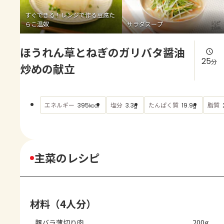
よくあるお問い合わせ
すぐできる！レンジで作る豆腐た
らこ温奴
サラダスープ
お買い物
ほうれん草とねぎのガリバタ醤油
AJINOMOTO PARK とは
25
分
炒めの献立
エネルギー
塩分
たんぱく質
脂質
395
3.3
19.9
kcal
g
g
主菜のレシピ
材料（4人分）
豚バラ薄切り肉
200g