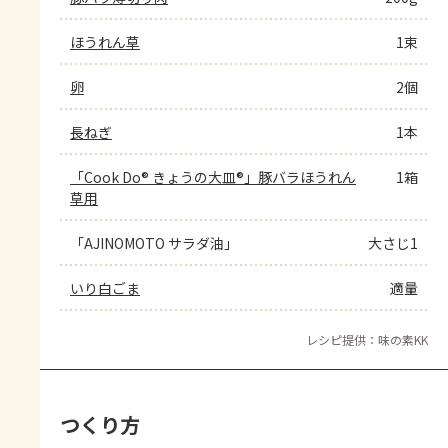
ほうれん草
1束
卵
2個
長ねぎ
1本
「Cook Do® きょうの大皿®」豚バラほうれん
1箱
草用
「AJINOMOTO サラダ油」
大さじ1
いり白ごま
適量
レシピ提供：味の素KK
つくり方