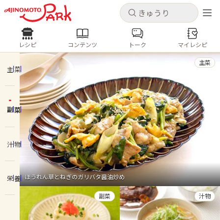
キャンセル
キャンセル
レシピ
コンテンツ
トーク
マイレシピ
レシピ
コンテンツ
ログインするとレシピを保存できます
主菜
ログイン
新規登録
主菜
人気の食材・レシピ
副菜
ホーム
きゅうり
なす
トマト
とうもろこし
ピーマン
みょうが
ゴーヤ
コンテンツ
汁物
レシピ
ほうれん草とねぎのガリバタ醤油炒め
栄養
トーク
副菜
汁物