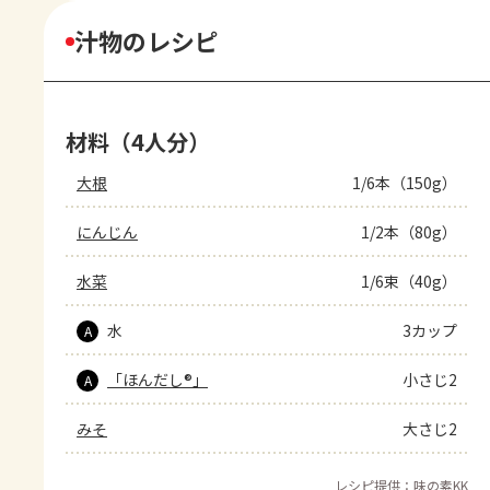
汁物のレシピ
材料（4人分）
大根
1/6本（150g）
にんじん
1/2本（80g）
水菜
1/6束（40g）
水
3カップ
A
「ほんだし®」
小さじ2
A
みそ
大さじ2
レシピ提供：味の素KK