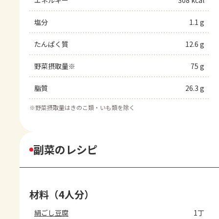
エネルギー
308 kcal
塩分
1.1 g
たんぱく質
12.6 g
野菜摂取量※
75 g
脂質
26.3 g
※
野菜摂取量はきのこ類・いも類を除く
副菜のレシピ
材料（4人分）
絹ごし豆腐
1丁