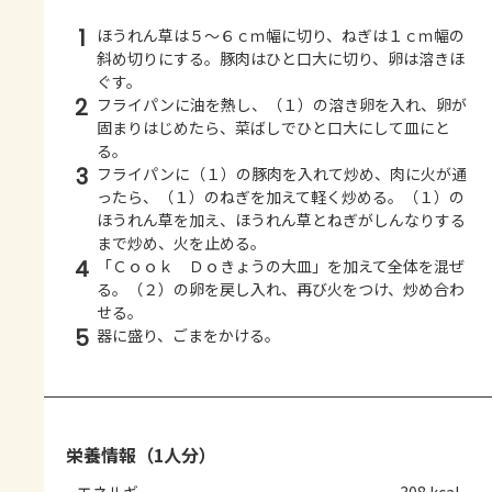
1
ほうれん草は５～６ｃｍ幅に切り、ねぎは１ｃｍ幅の
斜め切りにする。豚肉はひと口大に切り、卵は溶きほ
ぐす。
2
フライパンに油を熱し、（１）の溶き卵を入れ、卵が
固まりはじめたら、菜ばしでひと口大にして皿にと
る。
3
フライパンに（１）の豚肉を入れて炒め、肉に火が通
ったら、（１）のねぎを加えて軽く炒める。（１）の
ほうれん草を加え、ほうれん草とねぎがしんなりする
まで炒め、火を止める。
4
「Ｃｏｏｋ Ｄｏきょうの大皿」を加えて全体を混ぜ
る。（２）の卵を戻し入れ、再び火をつけ、炒め合わ
せる。
5
器に盛り、ごまをかける。
栄養情報（1人分）