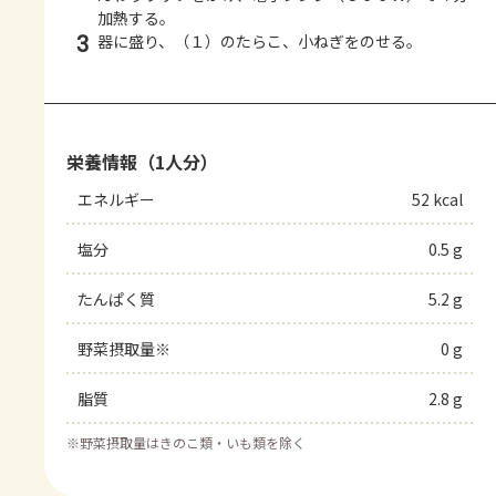
加熱する。
3
器に盛り、（１）のたらこ、小ねぎをのせる。
栄養情報（1人分）
エネルギー
52 kcal
塩分
0.5 g
たんぱく質
5.2 g
野菜摂取量※
0 g
脂質
2.8 g
※
野菜摂取量はきのこ類・いも類を除く