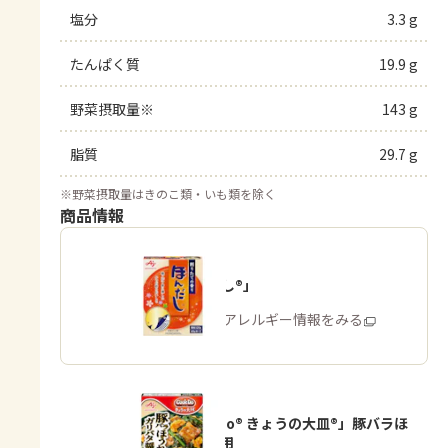
塩分
3.3 g
たんぱく質
19.9 g
野菜摂取量※
143 g
脂質
29.7 g
※
野菜摂取量はきのこ類・いも類を除く
商品情報
「ほんだし®」
商品・アレルギー情報をみる
「Cook Do® きょうの大皿®」豚バラほ
うれん草用