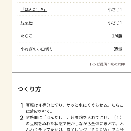
「ほんだし®」
小さじ1
片栗粉
小さじ1
たらこ
1/4腹
小ねぎの小口切り
適量
レシピ提供：味の素KK
つくり方
1
豆腐は４等分に切り、サッと水にくぐらせる。たらこ
は薄皮をむく。
2
耐熱皿に「ほんだし」、片栗粉を入れて混ぜ、（１）
の豆腐をぬれた状態で転がしながら全体にまぶす。ふ
んわりラップをかけ、電子レンジ（６００Ｗ）で４分