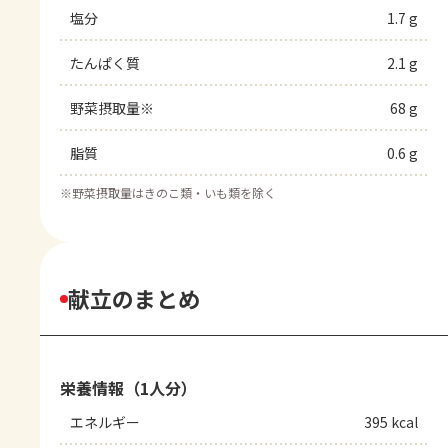
塩分
1.7 g
たんぱく質
2.1 g
野菜摂取量※
68 g
脂質
0.6 g
※
野菜摂取量はきのこ類・いも類を除く
献立のまとめ
栄養情報（1人分）
エネルギー
395 kcal