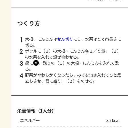
つくり方
1
大根、にんじんは
せん切り
にし、水菜は５ｃｍ長さに
切る。
2
ボウルに（１）の大根・にんじん各１／５量、（１）
の水菜を入れて混ぜ合わせる。
3
鍋に
、残りの（１）の大根・にんじんを入れて煮
Ａ
る。
4
野菜がやわらかくなったら、みそを溶き入れてひと煮
立ちさせ、器に盛り、（２）をのせる。
栄養情報（1人分）
エネルギー
35 kcal