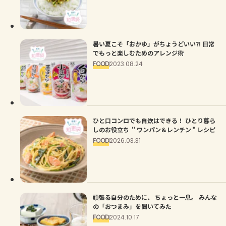
よくあるお問い合わせ
お買い物
暑い夏こそ「おかゆ」がちょうどいい?! 日常
でもっと楽しむためのアレンジ術
AJINOMOTO PARK とは
FOOD
2023.08.24
ひと口コンロでも自炊はできる！ ひとり暮ら
しのお役立ち ＂ワンパン＆レンチン＂レシピ
FOOD
2026.03.31
頑張る自分のために、 ちょっと一息。 みんな
の「おつまみ」を聞いてみた
FOOD
2024.10.17