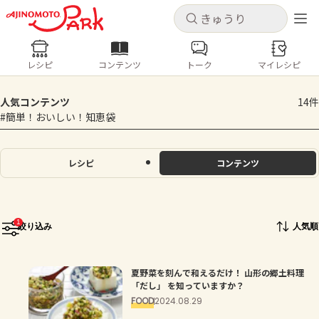
キャンセル
キャンセル
レシピ
コンテンツ
トーク
マイレシピ
レシピ
コンテンツ
ログインするとレシピを保存できます
人気コンテンツ
14件
ログイン
新規登録
#簡単！おいしい！知恵袋
人気の食材・レシピ
ホーム
レシピ
コンテンツ
きゅうり
なす
トマト
とうもろこし
ピーマン
みょうが
ゴーヤ
コンテンツ
1
絞り込み
人気順
レシピ
夏野菜を刻んで和えるだけ！ 山形の郷土料理
トーク
「だし」 を知っていますか？
FOOD
2024.08.29