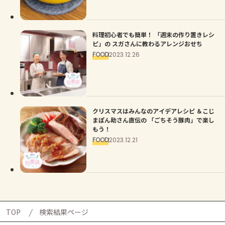
料理初心者でも簡単！ 「週末の作り置きレシ
ピ」の スガさんに教わるアレンジおせち
FOOD
2023.12.26
クリスマスはみんなのアイデアレシピ ＆こじ
まぽん助さん直伝の 「ごちそう豚肉」で楽し
もう！
FOOD
2023.12.21
TOP
検索結果ページ