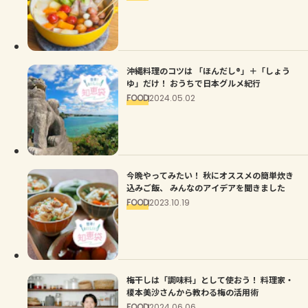
沖縄料理のコツは 「ほんだし®︎」＋「しょう
ゆ」だけ！ おうちで日本グルメ紀行
FOOD
2024.05.02
今晩やってみたい！ 秋にオススメの簡単炊き
込みご飯、 みんなのアイデアを聞きました
FOOD
2023.10.19
梅干しは「調味料」として使おう！ 料理家・
榎本美沙さんから教わる梅の活用術
FOOD
2024.06.06