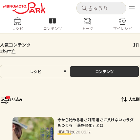
キャンセル
キャンセル
レシピ
コンテンツ
トーク
マイレシピ
レシピ
コンテンツ
ログインするとレシピを保存できます
人気コンテンツ
1件
ログイン
新規登録
#熱中症
人気の食材・レシピ
ホーム
レシピ
コンテンツ
きゅうり
なす
トマト
とうもろこし
ピーマン
みょうが
ゴーヤ
コンテンツ
1
絞り込み
人気順
レシピ
今から始める暑さ対策 暑さに負けないカラダ
トーク
をつくる 「暑熱順化」とは
HEALTH
2026.05.12