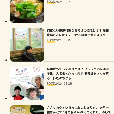
FOOD
2024.11.07
何気ない家庭料理ならではの価値とは？ 稲田
俊輔さんに聞く ごきげん料理生活のススメ
FOOD
2024.01.25
料理がもたらす喜びとは？ 「ジュニア料理選
手権」入賞者と心療内科医 星野概念さんが語
らう料理のちから
FOOD
2024.03.28
ささくれやすい日々に心のお守りを。 大平一
枝さんと350軒の台所が 教えてくれた、のびや