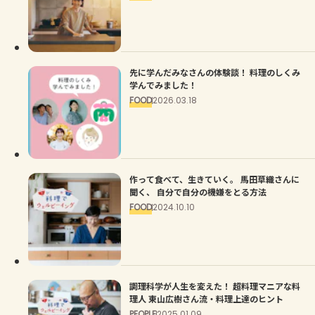
先に学んだみなさんの体験談！ 料理のしくみ
学んでみました！
FOOD
2026.03.18
作って食べて、生きていく。 馬田草織さんに
聞く、 自分で自分の機嫌をとる方法
FOOD
2024.10.10
調理科学が人生を変えた！ 超料理マニアな料
理人 東山広樹さん流・料理上達のヒント
PEOPLE
2025.01.09