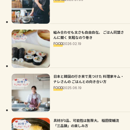
組み合わせも太さも自由自在。 ごはん同盟さ
んに聞く 気軽なのり巻き
FOOD
2026.02.19
日本と韓国の行き来で見つけた 料理家キム・
ナレさんの ごはんとの向き合い方
FOOD
2025.06.19
具材が3品、可能性は無限大。 稲田俊輔流
「三品鍋」の楽しみ方