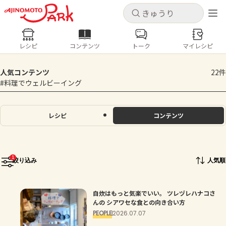
キャンセル
キャンセル
レシピ
コンテンツ
トーク
マイレシピ
レシピ
コンテンツ
ログインするとレシピを保存できます
人気コンテンツ
22件
ログイン
新規登録
#料理でウェルビーイング
人気の食材・レシピ
ホーム
レシピ
コンテンツ
きゅうり
なす
トマト
とうもろこし
ピーマン
みょうが
ゴーヤ
コンテンツ
1
絞り込み
人気順
レシピ
自炊はもっと気楽でいい。 ツレヅレハナコさ
トーク
んの シアワセな食との向き合い方
PEOPLE
2026.07.07