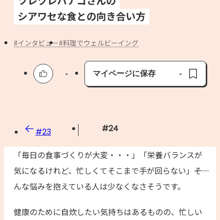
ツレヅレハナコさんの
よくあるお問い合わせ
シアワセな食との向き合い方
お買い物
インタビュー
料理でウェルビーイング
AJINOMOTO PARK とは
-
マイページに保存
-
保存済み
#
24
#
23
「毎日の食事づくりが大変・・・」「栄養バランスが
気になるけれど、忙しくてそこまで手が回らない」――そ
んな悩みを抱えている人は少なくなさそうです。
健康のために自炊したい気持ちはあるものの、忙しい