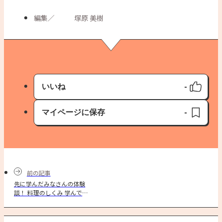
編集
／
塚原 美樹
いいね
-
いいね済み
マイページに保存
-
保存済み
前の記事
先に学んだみなさんの体験
談！ 料理のしくみ 学んでみ
ました！