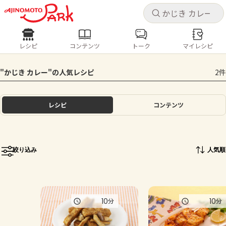
キャ
キャ
レシピ
コンテンツ
トーク
マイレシピ
レシピ
コンテンツ
ログインするとレシピを保存できます
"かじき カレー"の人気レシピ
2件
ログイン
新規登録
人気の食材・レシピ
レシピ
コンテンツ
ホーム
きゅうり
なす
トマト
とうもろこし
ピーマン
みょうが
ゴーヤ
コンテンツ
絞り込み
人気順
レシピ
トーク
10
10
分
分