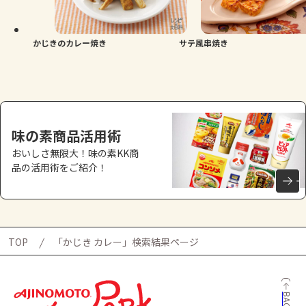
よくあるお問い合わせ
お買い物
かじきのカレー焼き
サテ風串焼き
AJINOMOTO PARK とは
味の素商品活用術
おいしさ無限大！味の素KK商
品の活用術をご紹介！
TOP
「かじき カレー」検索結果ページ