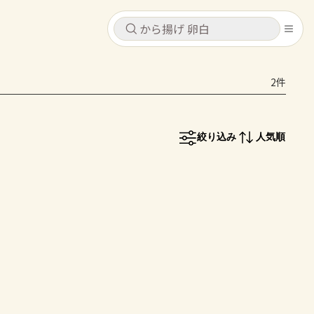
キャンセル
キャンセル
2件
シピ
コンテンツ
ログインするとレシピを保存できます
ログイン
新規登録
絞り込み
人気順
レシピ
ホーム
なす
トマト
とうもろこし
ピーマン
みょうが
コンテンツ
レシピ
トーク