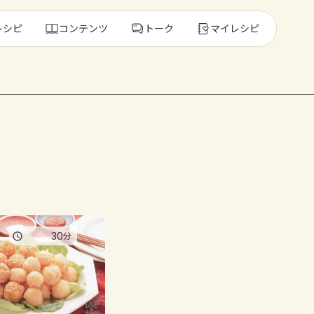
レシピ
コンテンツ
トーク
マイレシピ
レ
人気の食材・
きゅうり
ゴーヤ
30
分