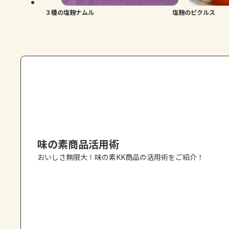
３種の塩麹ナムル
塩麹のピクルス
味の素商品活用術
おいしさ無限大！味の素KK商品の活用術をご紹介！