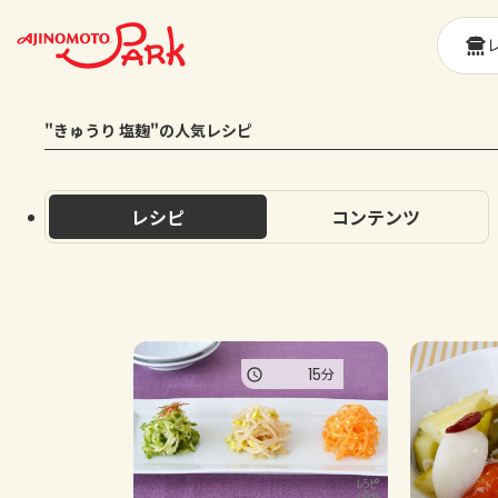
"きゅうり 塩麹"の人気レシピ
レシピ
コンテンツ
15
分