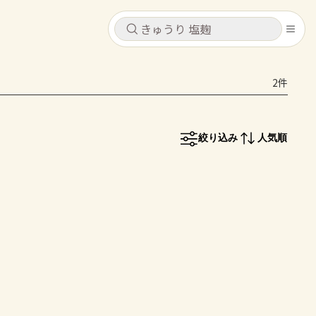
キャンセル
キャンセル
2件
シピ
コンテンツ
ログインするとレシピを保存できます
ログイン
新規登録
絞り込み
人気順
レシピ
ホーム
なす
トマト
とうもろこし
ピーマン
みょうが
コンテンツ
レシピ
トーク