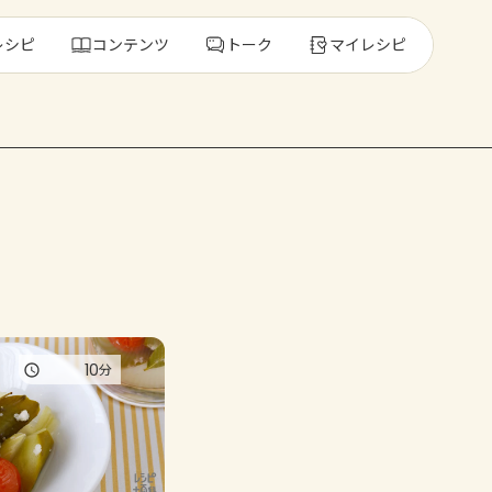
レシピ
コンテンツ
トーク
マイレシピ
レ
人気の食材・
きゅうり
ゴーヤ
10
分