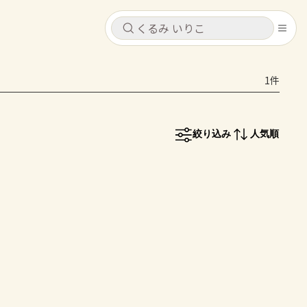
キャンセル
キャンセル
1件
シピ
コンテンツ
ログインするとレシピを保存できます
ログイン
新規登録
絞り込み
人気順
レシピ
ホーム
なす
トマト
とうもろこし
ピーマン
みょうが
コンテンツ
レシピ
トーク