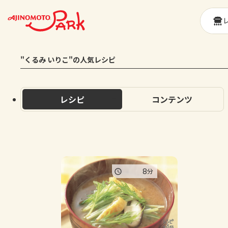
"くるみ いりこ"の人気レシピ
レシピ
コンテンツ
8
分