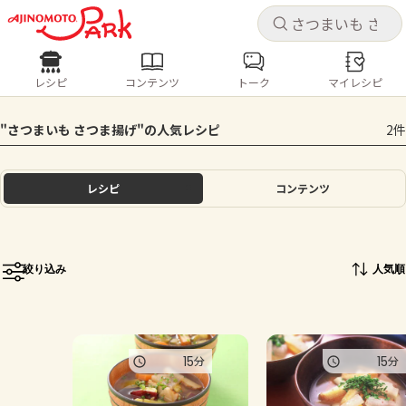
キャ
キャ
レシピ
コンテンツ
トーク
マイレシピ
レシピ
コンテンツ
ログインするとレシピを保存できます
"さつまいも さつま揚げ"の人気レシピ
2件
ログイン
新規登録
人気の食材・レシピ
レシピ
コンテンツ
ホーム
きゅうり
なす
トマト
とうもろこし
ピーマン
みょうが
ゴーヤ
コンテンツ
絞り込み
人気順
レシピ
トーク
15
15
分
分