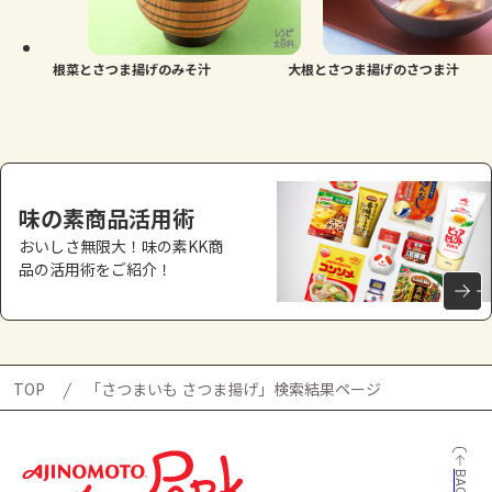
よくあるお問い合わせ
お買い物
根菜とさつま揚げのみそ汁
大根とさつま揚げのさつま汁
AJINOMOTO PARK とは
味の素商品活用術
おいしさ無限大！味の素KK商
品の活用術をご紹介！
TOP
「さつまいも さつま揚げ」検索結果ページ