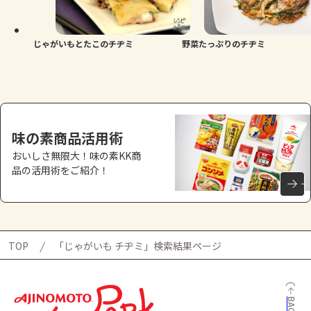
よくあるお問い合わせ
お買い物
じゃがいもとたこのチヂミ
野菜たっぷりのチヂミ
AJINOMOTO PARK とは
味の素商品活用術
おいしさ無限大！味の素KK商
品の活用術をご紹介！
TOP
「じゃがいも チヂミ」検索結果ページ