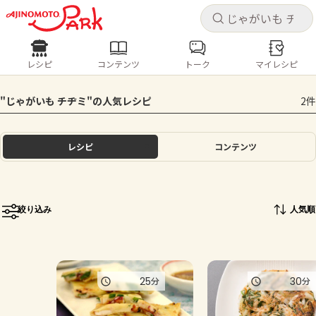
キャ
キャ
レシピ
コンテンツ
トーク
マイレシピ
レシピ
コンテンツ
ログインするとレシピを保存できます
"じゃがいも チヂミ"の人気レシピ
2件
ログイン
新規登録
人気の食材・レシピ
レシピ
コンテンツ
ホーム
きゅうり
なす
トマト
とうもろこし
ピーマン
みょうが
ゴーヤ
コンテンツ
絞り込み
人気順
レシピ
トーク
25
30
分
分