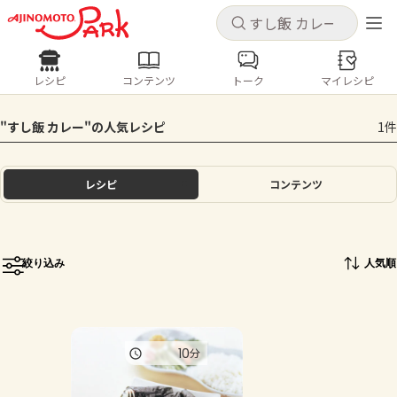
キャンセル
キャンセル
レシピ
コンテンツ
トーク
マイレシピ
レシピ
コンテンツ
ログインするとレシピを保存できます
"すし飯 カレー"の人気レシピ
1件
ログイン
新規登録
人気の食材・レシピ
レシピ
コンテンツ
ホーム
きゅうり
なす
トマト
とうもろこし
ピーマン
みょうが
ゴーヤ
コンテンツ
絞り込み
人気順
レシピ
トーク
10
分