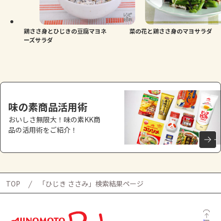
よくあるお問い合わせ
お買い物
鶏ささ身とひじきの豆腐マヨネ
菜の花と鶏ささ身のマヨサラダ
ーズサラダ
AJINOMOTO PARK とは
味の素商品活用術
おいしさ無限大！味の素KK商
品の活用術をご紹介！
TOP
「ひじき ささみ」検索結果ページ