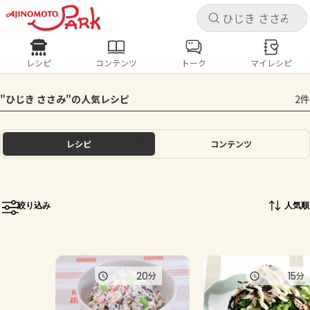
キャ
キャ
レシピ
コンテンツ
トーク
マイレシピ
レシピ
コンテンツ
ログインするとレシピを保存できます
"ひじき ささみ"の人気レシピ
2件
ログイン
新規登録
人気の食材・レシピ
レシピ
コンテンツ
ホーム
きゅうり
なす
トマト
とうもろこし
ピーマン
みょうが
ゴーヤ
コンテンツ
絞り込み
人気順
レシピ
トーク
20
15
分
分