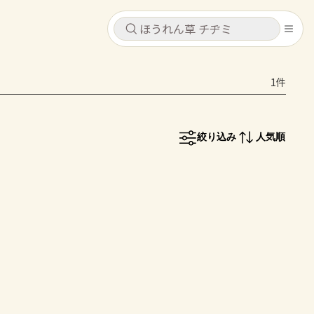
キャンセル
キャンセル
1件
シピ
コンテンツ
ログインするとレシピを保存できます
ログイン
新規登録
絞り込み
人気順
レシピ
ホーム
なす
トマト
とうもろこし
ピーマン
みょうが
コンテンツ
レシピ
トーク