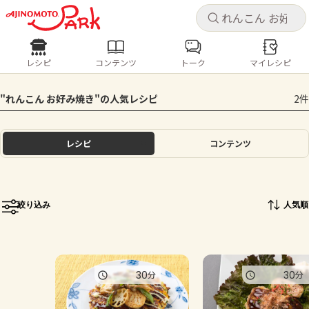
キャ
キャ
レシピ
コンテンツ
トーク
マイレシピ
レシピ
コンテンツ
ログインするとレシピを保存できます
"れんこん お好み焼き"の人気レシピ
2件
ログイン
新規登録
人気の食材・レシピ
レシピ
コンテンツ
ホーム
きゅうり
なす
トマト
とうもろこし
ピーマン
みょうが
ゴーヤ
コンテンツ
絞り込み
人気順
レシピ
トーク
30
30
分
分