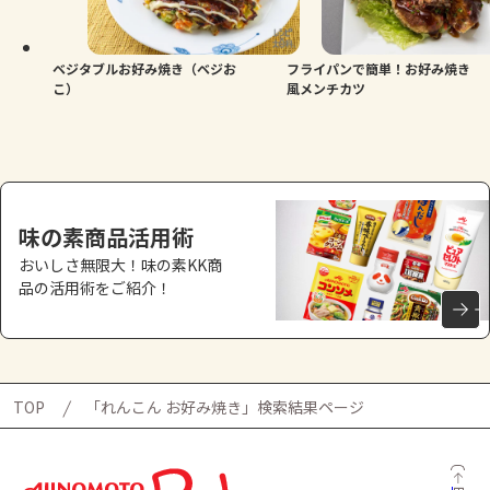
よくあるお問い合わせ
お買い物
ベジタブルお好み焼き（ベジお
フライパンで簡単！お好み焼き
こ）
風メンチカツ
AJINOMOTO PARK とは
味の素商品活用術
おいしさ無限大！味の素KK商
品の活用術をご紹介！
TOP
「れんこん お好み焼き」検索結果ページ