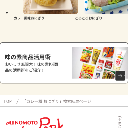
よくあるお問い合わせ
お買い物
カレー風味おにぎり
ころころおにぎり
AJINOMOTO PARK とは
味の素商品活用術
おいしさ無限大！味の素KK商
品の活用術をご紹介！
TOP
「カレー粉 おにぎり」検索結果ページ