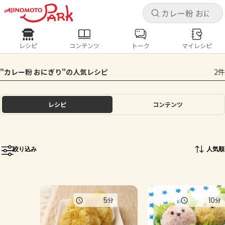
キャ
キャ
レシピ
コンテンツ
トーク
マイレシピ
レシピ
コンテンツ
ログインするとレシピを保存できます
"カレー粉 おにぎり"の人気レシピ
2件
ログイン
新規登録
人気の食材・レシピ
レシピ
コンテンツ
ホーム
きゅうり
なす
トマト
とうもろこし
ピーマン
みょうが
ゴーヤ
コンテンツ
絞り込み
人気順
レシピ
トーク
5
10
分
分