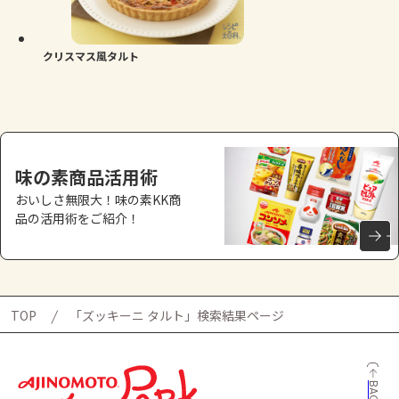
よくあるお問い合わせ
お買い物
クリスマス風タルト
AJINOMOTO PARK とは
味の素商品活用術
おいしさ無限大！味の素KK商
品の活用術をご紹介！
TOP
「ズッキーニ タルト」検索結果ページ