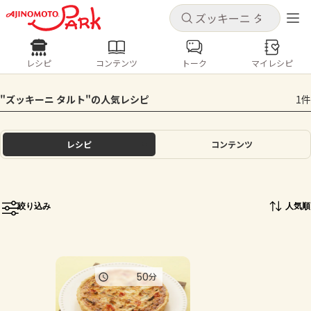
キャンセル
キャンセル
レシピ
コンテンツ
トーク
マイレシピ
レシピ
コンテンツ
ログインするとレシピを保存できます
"ズッキーニ タルト"の人気レシピ
1件
ログイン
新規登録
人気の食材・レシピ
レシピ
コンテンツ
ホーム
きゅうり
なす
トマト
とうもろこし
ピーマン
みょうが
ゴーヤ
コンテンツ
絞り込み
人気順
レシピ
トーク
50
分