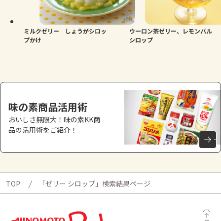
よくあるお問い合わせ
お買い物
ミルクゼリー しょうがシロッ
ウーロン茶ゼリー、レモンパル
プかけ
シロップ
AJINOMOTO PARK とは
味の素商品活用術
おいしさ無限大！味の素KK商
品の活用術をご紹介！
TOP
「ゼリー シロップ」検索結果ページ