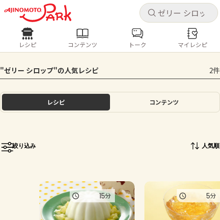
キャ
キャ
レシピ
コンテンツ
トーク
マイレシピ
レシピ
コンテンツ
ログインするとレシピを保存できます
"ゼリー シロップ"の人気レシピ
2件
ログイン
新規登録
人気の食材・レシピ
レシピ
コンテンツ
ホーム
きゅうり
なす
トマト
とうもろこし
ピーマン
みょうが
ゴーヤ
コンテンツ
絞り込み
人気順
レシピ
トーク
15
5
分
分