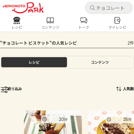
キャ
キャ
レシピ
コンテンツ
トーク
マイレシピ
レシピ
コンテンツ
ログインするとレシピを保存できます
"チョコレート ビスケット"の人気レシピ
2件
ログイン
新規登録
人気の食材・レシピ
レシピ
コンテンツ
ホーム
きゅうり
なす
トマト
とうもろこし
ピーマン
みょうが
ゴーヤ
コンテンツ
絞り込み
人気順
レシピ
トーク
20
25
分
分