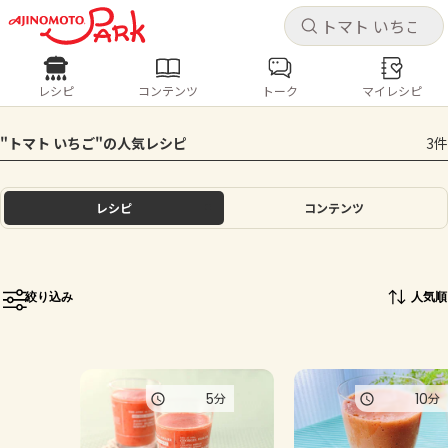
キャ
キャ
レシピ
コンテンツ
トーク
マイレシピ
レシピ
コンテンツ
ログインするとレシピを保存できます
"トマト いちご"の人気レシピ
3件
ログイン
新規登録
人気の食材・レシピ
レシピ
コンテンツ
ホーム
きゅうり
なす
トマト
とうもろこし
ピーマン
みょうが
ゴーヤ
コンテンツ
絞り込み
人気順
レシピ
トーク
5
10
分
分