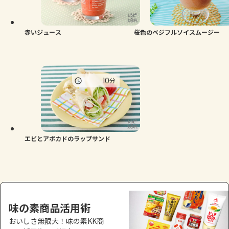
よくあるお問い合わせ
お買い物
赤いジュース
桜色のベジフルソイスムージー
AJINOMOTO PARK とは
10
分
エビとアボカドのラップサンド
味の素商品活用術
おいしさ無限大！味の素KK商