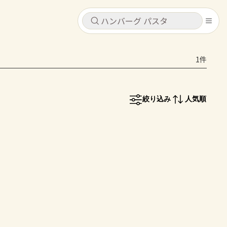
キャンセル
キャンセル
1件
シピ
コンテンツ
ログインするとレシピを保存できます
ログイン
新規登録
絞り込み
人気順
レシピ
ホーム
なす
トマト
とうもろこし
ピーマン
みょうが
コンテンツ
レシピ
トーク