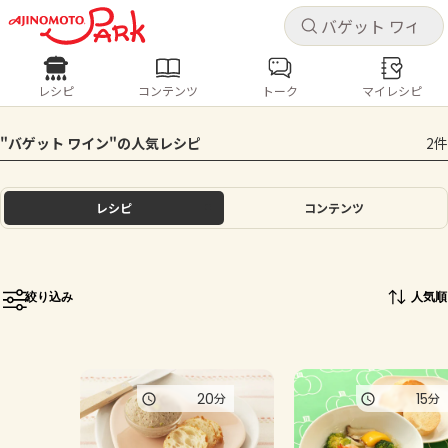
キャ
キャ
レシピ
コンテンツ
トーク
マイレシピ
レシピ
コンテンツ
ログインするとレシピを保存できます
"バゲット ワイン"の人気レシピ
2件
ログイン
新規登録
人気の食材・レシピ
レシピ
コンテンツ
ホーム
きゅうり
なす
トマト
とうもろこし
ピーマン
みょうが
ゴーヤ
コンテンツ
絞り込み
人気順
レシピ
トーク
20
15
分
分