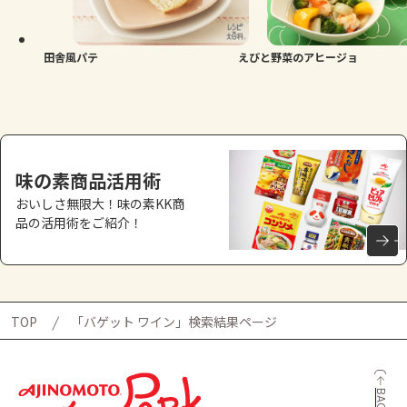
よくあるお問い合わせ
お買い物
田舎風パテ
えびと野菜のアヒージョ
AJINOMOTO PARK とは
味の素商品活用術
おいしさ無限大！味の素KK商
品の活用術をご紹介！
TOP
「バゲット ワイン」検索結果ページ