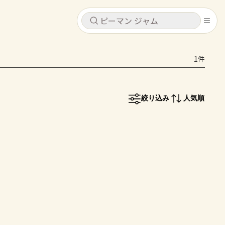
キャンセル
キャンセル
1件
シピ
コンテンツ
ログインするとレシピを保存できます
ログイン
新規登録
絞り込み
人気順
レシピ
ホーム
なす
トマト
とうもろこし
ピーマン
みょうが
コンテンツ
レシピ
トーク