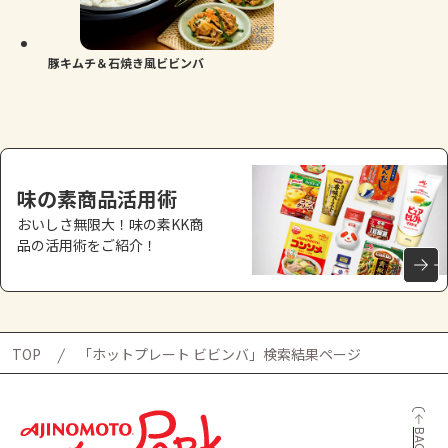
よくあるお問い合わせ
お買い物
豚キムチ＆石焼き風ビビンバ
AJINOMOTO PARK とは
味の素商品活用術
おいしさ無限大！味の素KK商
品の活用術をご紹介！
TOP
「ホットプレート ビビンバ」検索結果ページ