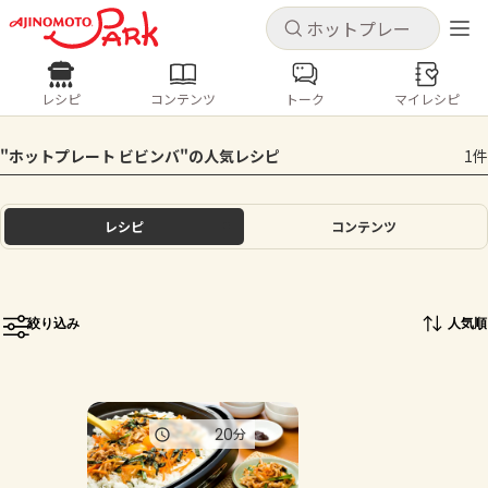
キャンセル
キャンセル
レシピ
コンテンツ
トーク
マイレシピ
レシピ
コンテンツ
ログインするとレシピを保存できます
"ホットプレート ビビンバ"の人気レシピ
1件
ログイン
新規登録
人気の食材・レシピ
レシピ
コンテンツ
ホーム
きゅうり
なす
トマト
とうもろこし
ピーマン
みょうが
ゴーヤ
コンテンツ
絞り込み
人気順
レシピ
トーク
20
分