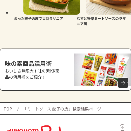
よくあるお問い合わせ
お買い物
余った餃子の皮で豆腐ラザニア
なすと野菜ミートソースのラザ
ニア風
AJINOMOTO PARK とは
味の素商品活用術
おいしさ無限大！味の素KK商
品の活用術をご紹介！
TOP
「ミートソース 餃子の皮」検索結果ページ