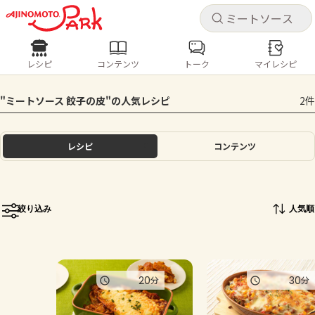
キャ
キャ
レシピ
コンテンツ
トーク
マイレシピ
レシピ
コンテンツ
ログインするとレシピを保存できます
"ミートソース 餃子の皮"の人気レシピ
2件
ログイン
新規登録
人気の食材・レシピ
レシピ
コンテンツ
ホーム
きゅうり
なす
トマト
とうもろこし
ピーマン
みょうが
ゴーヤ
コンテンツ
絞り込み
人気順
レシピ
トーク
20
30
分
分