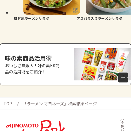
よくあるお問い合わせ
お買い物
豚丼風ラーメンサラダ
アスパラ入りラーメンサラダ
AJINOMOTO PARK とは
味の素商品活用術
おいしさ無限大！味の素KK商
品の活用術をご紹介！
TOP
「ラーメン マヨネーズ」検索結果ページ