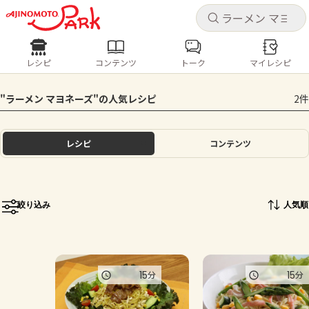
キャ
キャ
レシピ
コンテンツ
トーク
マイレシピ
レシピ
コンテンツ
ログインするとレシピを保存できます
"ラーメン マヨネーズ"の人気レシピ
2件
ログイン
新規登録
人気の食材・レシピ
レシピ
コンテンツ
ホーム
きゅうり
なす
トマト
とうもろこし
ピーマン
みょうが
ゴーヤ
コンテンツ
絞り込み
人気順
レシピ
トーク
15
15
分
分