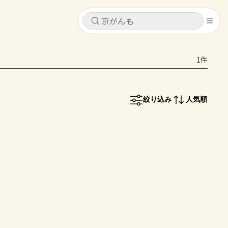
キャンセル
キャンセル
1件
シピ
コンテンツ
ログインするとレシピを保存できます
ログイン
新規登録
絞り込み
人気順
レシピ
ホーム
なす
トマト
とうもろこし
ピーマン
みょうが
コンテンツ
レシピ
トーク