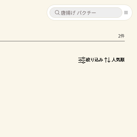
キャンセル
キャンセル
2件
シピ
コンテンツ
ログインするとレシピを保存できます
ログイン
新規登録
絞り込み
人気順
レシピ
ホーム
なす
トマト
とうもろこし
ピーマン
みょうが
コンテンツ
レシピ
トーク