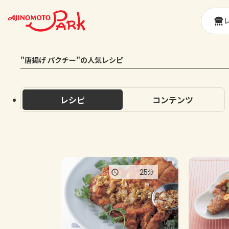
"唐揚げ パクチー"の人気レシピ
レシピ
コンテンツ
25
分