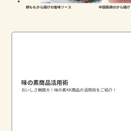
鶏ももから揚げの香味ソース
中国風鶏のから揚げ
味の素商品活用術
おいしさ無限大！味の素KK商品の活用術をご紹介！