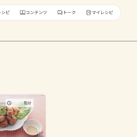
レシピ
コンテンツ
トーク
マイレシピ
レ
人気の食材・
きゅうり
ゴーヤ
15
分