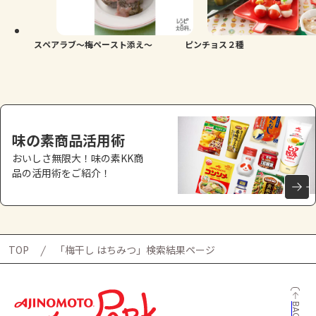
よくあるお問い合わせ
お買い物
スペアラブ～梅ペースト添え～
ピンチョス２種
AJINOMOTO PARK とは
味の素商品活用術
おいしさ無限大！味の素KK商
品の活用術をご紹介！
TOP
「梅干し はちみつ」検索結果ページ