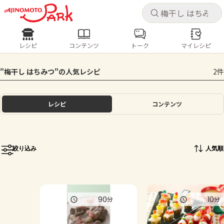
キャ
キャ
レシピ
コンテンツ
トーク
マイレシピ
レシピ
コンテンツ
ログインするとレシピを保存できます
"梅干し はちみつ"の人気レシピ
2件
ログイン
新規登録
人気の食材・レシピ
レシピ
コンテンツ
ホーム
きゅうり
なす
トマト
とうもろこし
ピーマン
みょうが
ゴーヤ
コンテンツ
絞り込み
人気順
レシピ
トーク
90
10
分
分