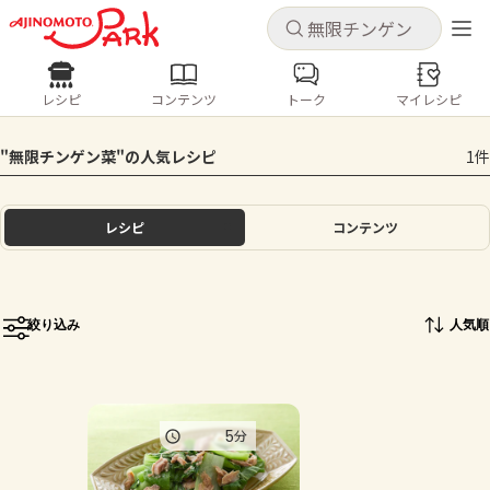
キャンセル
キャンセル
レシピ
コンテンツ
トーク
マイレシピ
レシピ
コンテンツ
ログインするとレシピを保存できます
"無限チンゲン菜"の人気レシピ
1件
ログイン
新規登録
人気の食材・レシピ
レシピ
コンテンツ
ホーム
きゅうり
なす
トマト
とうもろこし
ピーマン
みょうが
ゴーヤ
コンテンツ
絞り込み
人気順
レシピ
トーク
5
分