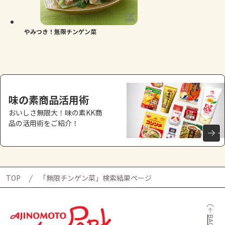
よくあるお問い合わせ
お買い物
やみつき！無限チンゲン菜
AJINOMOTO PARK とは
味の素商品活用術
おいしさ無限大！味の素KK商
品の活用術をご紹介！
TOP
「無限チンゲン菜」検索結果ページ