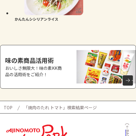
よくあるお問い合わせ
お買い物
かんたんシシリアンライス
AJINOMOTO PARK とは
味の素商品活用術
おいしさ無限大！味の素KK商
品の活用術をご紹介！
TOP
「焼肉のたれ トマト」検索結果ページ