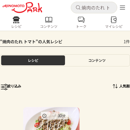
キャンセル
キャンセル
レシピ
コンテンツ
トーク
マイレシピ
レシピ
コンテンツ
ログインするとレシピを保存できます
"焼肉のたれ トマト"の人気レシピ
1件
ログイン
新規登録
人気の食材・レシピ
レシピ
コンテンツ
ホーム
きゅうり
なす
トマト
とうもろこし
ピーマン
みょうが
ゴーヤ
コンテンツ
絞り込み
人気順
レシピ
トーク
10
分