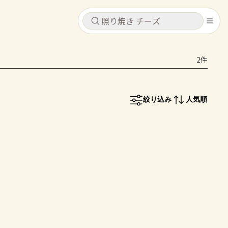
キャンセル
キャンセル
2件
シピ
コンテンツ
ログインするとレシピを保存できます
ログイン
新規登録
絞り込み
人気順
レシピ
ホーム
なす
トマト
とうもろこし
ピーマン
みょうが
コンテンツ
レシピ
トーク