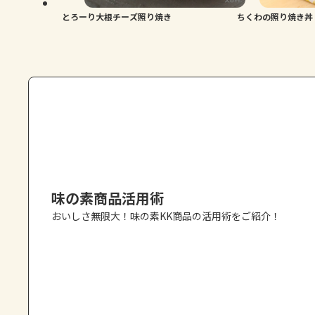
とろーり大根チーズ照り焼き
ちくわの照り焼き丼
味の素商品活用術
おいしさ無限大！味の素KK商品の活用術をご紹介！