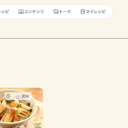
レシピ
コンテンツ
トーク
マイレシピ
レ
人気の食材・
きゅうり
ゴーヤ
10
分