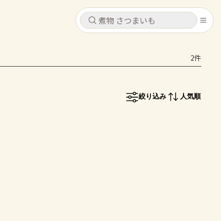
キャンセル
キャンセル
2件
シピ
コンテンツ
ログインするとレシピを保存できます
ログイン
新規登録
絞り込み
人気順
レシピ
ホーム
なす
トマト
とうもろこし
ピーマン
みょうが
コンテンツ
レシピ
トーク