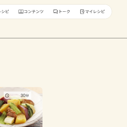
レシピ
コンテンツ
トーク
マイレシピ
レ
人気の食材・
きゅうり
ゴーヤ
30
分