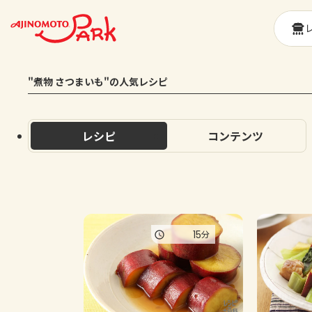
"煮物 さつまいも"の人気レシピ
レシピ
コンテンツ
15
分