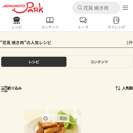
キャンセル
キャンセル
レシピ
コンテンツ
トーク
マイレシピ
レシピ
コンテンツ
ログインするとレシピを保存できます
"花見 焼き肉"の人気レシピ
1件
ログイン
新規登録
人気の食材・レシピ
レシピ
コンテンツ
ホーム
きゅうり
なす
トマト
とうもろこし
ピーマン
みょうが
ゴーヤ
コンテンツ
絞り込み
人気順
レシピ
トーク
10
分