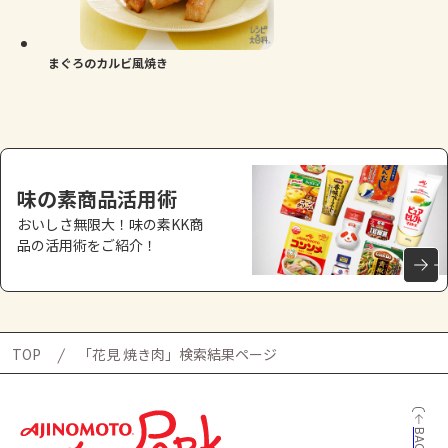
よくあるお問い合わせ
お買い物
まぐろのカルビ風焼き
AJINOMOTO PARK とは
味の素商品活用術
おいしさ無限大！味の素KK商
品の活用術をご紹介！
TOP
「花見 焼き肉」検索結果ページ