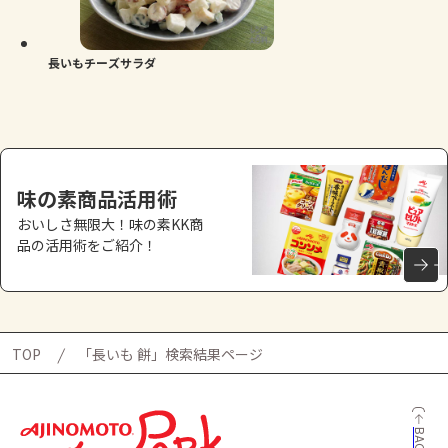
よくあるお問い合わせ
お買い物
長いもチーズサラダ
AJINOMOTO PARK とは
味の素商品活用術
おいしさ無限大！味の素KK商
品の活用術をご紹介！
TOP
「長いも 餅」検索結果ページ