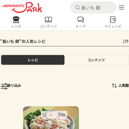
キャンセル
キャンセル
レシピ
コンテンツ
トーク
マイレシピ
レシピ
コンテンツ
ログインするとレシピを保存できます
"長いも 餅"の人気レシピ
1件
ログイン
新規登録
人気の食材・レシピ
レシピ
コンテンツ
ホーム
きゅうり
なす
トマト
とうもろこし
ピーマン
みょうが
ゴーヤ
コンテンツ
絞り込み
人気順
レシピ
トーク
15
分