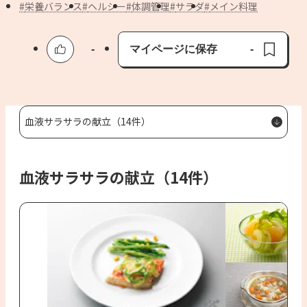
よくあるお問い合わせ
栄養バランス
ヘルシー
体調管理
サラダ
メイン料理
お買い物
-
マイページに保存
-
保存済み
AJINOMOTO PARK とは
血液サラサラの献立（14件）
血液サラサラの献立（14件）