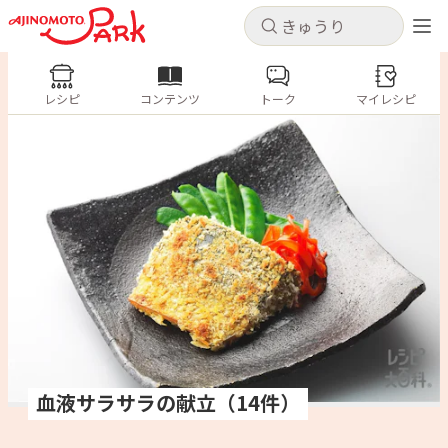
キャンセル
キャンセル
レシピ
レシピ
コンテンツ
トーク
コンテンツ
マイレシピ
ログインするとレシピを保存できます
ログイン
新規登録
人気の食材・レシピ
ホーム
きゅうり
なす
トマト
とうもろこし
ピーマン
みょうが
ゴーヤ
コンテンツ
レシピ
トーク
血液サラサラの献立（14件）