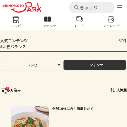
キャンセル
キャンセル
レシピ
コンテンツ
トーク
マイレシピ
レシピ
コンテンツ
ログインするとレシピを保存できます
人気コンテンツ
67件
ログイン
新規登録
#栄養バランス
人気の食材・レシピ
ホーム
レシピ
コンテンツ
きゅうり
なす
トマト
とうもろこし
ピーマン
みょうが
ゴーヤ
コンテンツ
1
絞り込み
人気順
レシピ
全部10分以内！簡単おかず
トーク