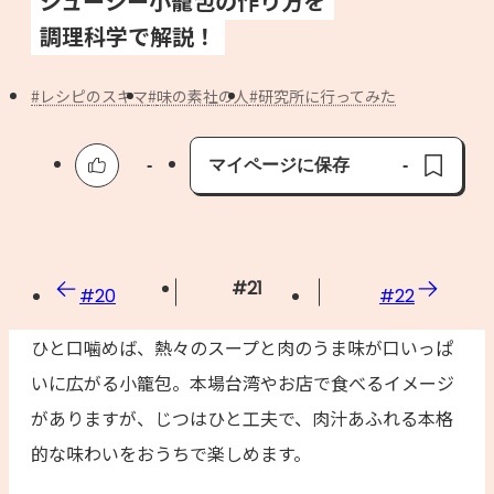
ジューシー小籠包の作り方を
よくあるお問い合わせ
調理科学で解説！
お買い物
レシピのスキマ
味の素社の人
研究所に行ってみた
AJINOMOTO PARK とは
-
マイページに保存
-
保存済み
#
21
#
20
#
22
ひと口噛めば、熱々のスープと肉のうま味が口いっぱ
いに広がる小籠包。本場台湾やお店で食べるイメージ
がありますが、じつはひと工夫で、肉汁あふれる本格
的な味わいをおうちで楽しめます。