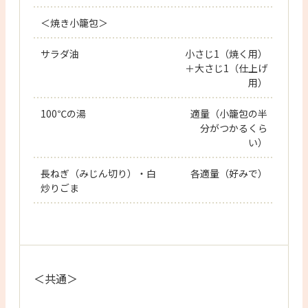
＜焼き小籠包＞
サラダ油
小さじ1（焼く用）
＋大さじ1（仕上げ
用）
100℃の湯
適量（小籠包の半
分がつかるくら
い）
長ねぎ（みじん切り）・白
各適量（好みで）
炒りごま
＜共通＞