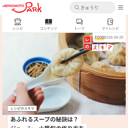
キャンセル
キャンセル
レシピ
レシピ
コンテンツ
トーク
コンテンツ
マイレシピ
ログインするとレシピを保存できます
FOOD
2026.06.25
ログイン
新規登録
人気の食材・レシピ
ホーム
きゅうり
なす
トマト
とうもろこし
ピーマン
みょうが
ゴーヤ
コンテンツ
レシピ
レシピのスキマ
トーク
あふれるスープの秘訣は？