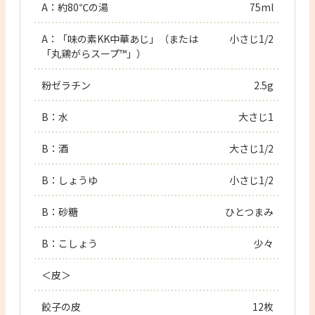
A：約80℃の湯
75ml
A：「味の素KK中華あじ」（または
小さじ1/2
「丸鶏がらスープ™」）
粉ゼラチン
2.5g
B：水
大さじ1
B：酒
大さじ1/2
B：しょうゆ
小さじ1/2
B：砂糖
ひとつまみ
B：こしょう
少々
＜皮＞
餃子の皮
12枚