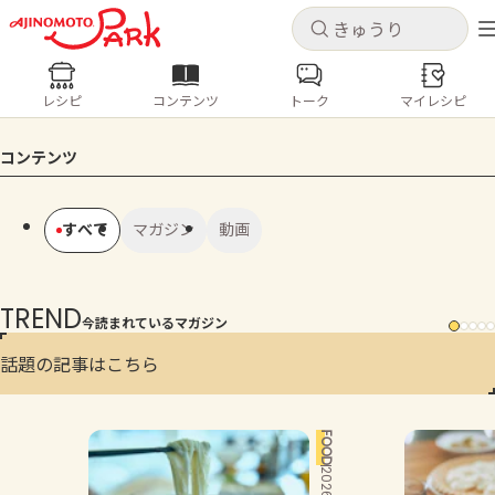
キャンセ
キャンセ
レシピ
コンテンツ
トーク
マイレシピ
レシピ
コンテンツ
ログインするとレシピを保存できます
コンテンツ
ログイン
新規登録
人気の食材・レシピ
すべて
マガジン
動画
ホーム
きゅうり
なす
トマト
とうもろこし
ピーマン
みょうが
ゴーヤ
TREND
コンテンツ
今読まれているマガジン
話題の記事はこちら
レシピ
トーク
FOOD