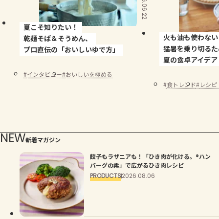
2026.06.22
よくあるお問い合わせ
夏こそ知りたい！
お買い物
火も油も使わない
乾麺そば＆そうめん、
猛暑を乗り切るた
プロ直伝の「おいしいゆで方」
AJINOMOTO PARK とは
夏の食卓アイデア
インタビュー
おいしいを極める
食トレンド
レシピ
NEW
新着マガジン
餃子もラザニアも！「ひき肉が化ける。®ハン
バーグの素」で広がるひき肉レシピ
PRODUCTS
2026.08.06