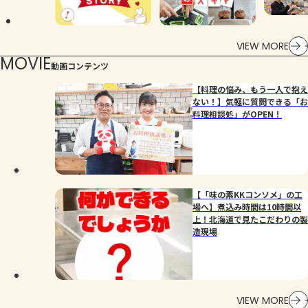
VIEW MORE
MOVIE
動画コンテンツ
【料理の悩み、もう一人で抱え
ない！】気軽に質問できる「お
料理相談処」がOPEN！
【「味の素KKコンソメ」の工
場へ】煮込み時間は10時間以
上！北海道で見たこだわりの製
造現場
VIEW MORE