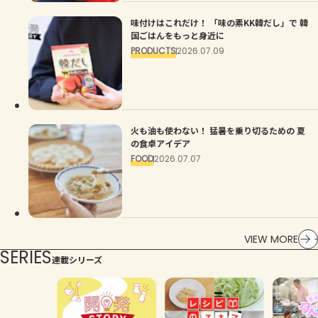
味付けはこれだけ！ 「味の素KK韓だし」で 韓
国ごはんをもっと身近に
PRODUCTS
2026.07.09
火も油も使わない！ 猛暑を乗り切るための 夏
の食卓アイデア
FOOD
2026.07.07
VIEW MORE
SERIES
連載シリーズ