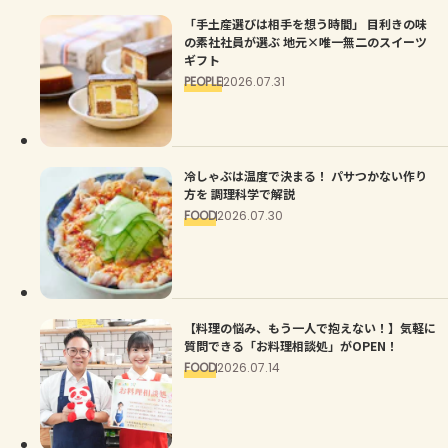
「手土産選びは相手を想う時間」 目利きの味
の素社社員が選ぶ 地元×唯一無二のスイーツ
ギフト
PEOPLE
2026.07.31
冷しゃぶは温度で決まる！ パサつかない作り
方を 調理科学で解説
FOOD
2026.07.30
【料理の悩み、もう一人で抱えない！】気軽に
質問できる「お料理相談処」がOPEN！
FOOD
2026.07.14