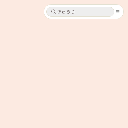
キャンセル
キャンセル
シピ
コンテンツ
ログインするとレシピを保存できます
ログイン
新規登録
レシピ
ホーム
なす
トマト
とうもろこし
ピーマン
みょうが
コンテンツ
レシピ
トーク