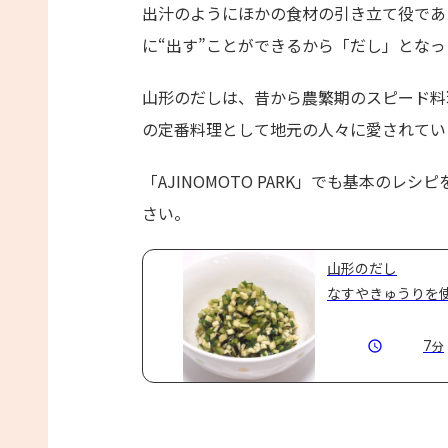
出汁のようにほかの食材の引き立て役であ
に“出す”ことができるから「だし」とな
山形のだしは、昔から農繁期のスピード料
の定番料理として地元の人々に愛されてい
「AJINOMOTO PARK」でも基本の
さい。
山形のだし
なすやきゅうりを
7
分