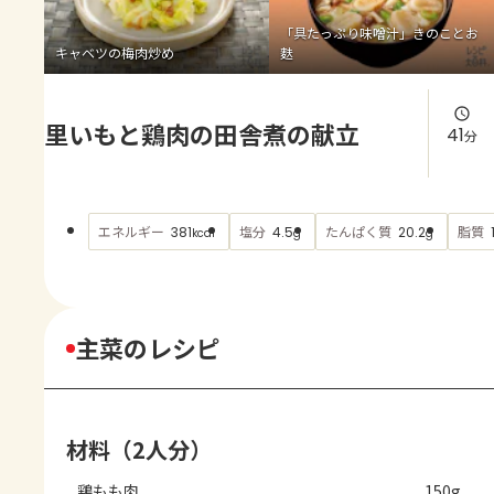
よくあるお問い合わせ
「具たっぷり味噌汁」きのことお
キャベツの梅肉炒め
麩
お買い物
里いもと鶏肉の田舎煮の献立
AJINOMOTO PARK とは
41
分
エネルギー
塩分
たんぱく質
脂質
381
4.5
20.2
kcal
g
g
主菜のレシピ
材料（2人分）
鶏もも肉
150g