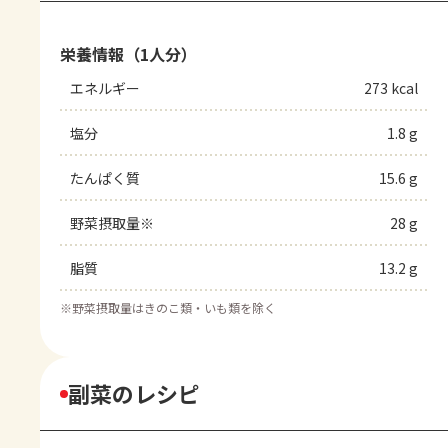
栄養情報（1人分）
エネルギー
273 kcal
塩分
1.8 g
たんぱく質
15.6 g
野菜摂取量※
28 g
脂質
13.2 g
※
野菜摂取量はきのこ類・いも類を除く
副菜のレシピ