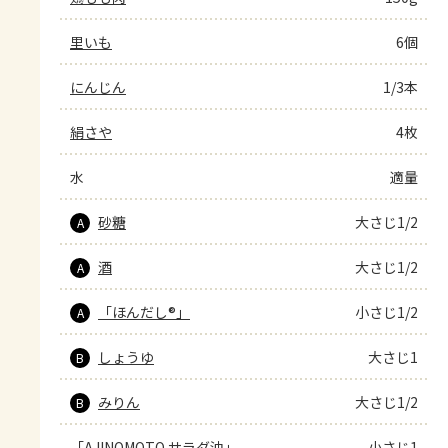
里いも
6個
にんじん
1/3本
絹さや
4枚
水
適量
砂糖
大さじ1/2
A
酒
大さじ1/2
A
「ほんだし®」
小さじ1/2
A
しょうゆ
大さじ1
B
みりん
大さじ1/2
B
「AJINOMOTO サラダ油」
小さじ1