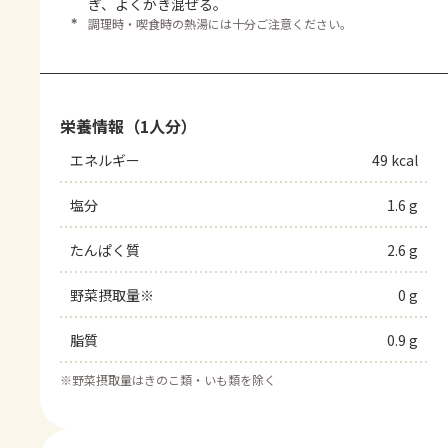
ぎ、よくかき混ぜる。
＊
調理時・喫食時の熱湯には十分ご注意ください。
栄養情報（1人分）
エネルギー
49 kcal
塩分
1.6 g
たんぱく質
2.6 g
野菜摂取量※
0 g
脂質
0.9 g
※
野菜摂取量はきのこ類・いも類を除く