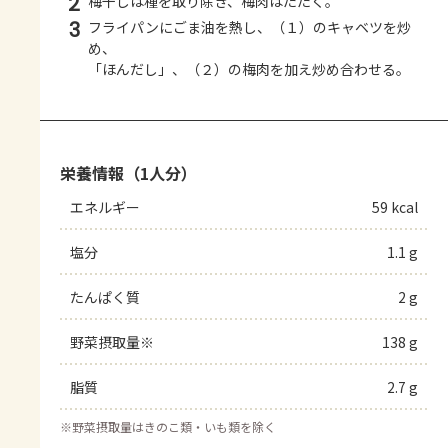
2
梅干しは種を取り除き、梅肉はたたく。
3
フライパンにごま油を熱し、（１）のキャベツを炒
め、
「ほんだし」、（２）の梅肉を加え炒め合わせる。
栄養情報（1人分）
エネルギー
59 kcal
塩分
1.1 g
たんぱく質
2 g
野菜摂取量※
138 g
脂質
2.7 g
※
野菜摂取量はきのこ類・いも類を除く