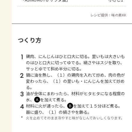
レシピ提供：味の素KK
つくり方
1
鶏肉、にんじんはひと口大に切る。里いもは大きいも
のはひと口大に切ってゆでる。絹さやはスジを取り、
サッとゆでて斜め半分に切る。
2
鍋に油を熱し、（１）の鶏肉を入れて炒め、肉の色が
変わったら、（１）の里いも・にんじんを加えて炒め
る。
3
油が全体にまわったら、材料がヒタヒタになる程度の
水、
を加えて煮る。
Ａ
4
材料に火が通ったら、
を加えて１５分ほど煮る。
Ｂ
器に盛り、（１）の絹さやを飾る。
＊
火を止めてそのまま冷やすと味がなじんでおいしくなります。