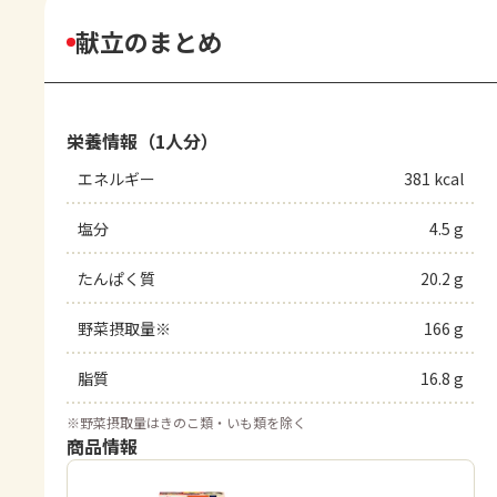
献立のまとめ
栄養情報（1人分）
エネルギー
381 kcal
塩分
4.5 g
たんぱく質
20.2 g
野菜摂取量※
166 g
脂質
16.8 g
※
野菜摂取量はきのこ類・いも類を除く
商品情報