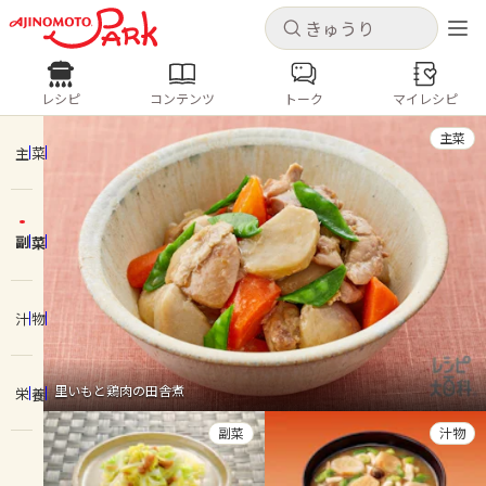
キャンセル
キャンセル
レシピ
コンテンツ
トーク
マイレシピ
レシピ
コンテンツ
ログインするとレシピを保存できます
主菜
ログイン
新規登録
主菜
人気の食材・レシピ
副菜
ホーム
きゅうり
なす
トマト
とうもろこし
ピーマン
みょうが
ゴーヤ
コンテンツ
汁物
レシピ
里いもと鶏肉の田舎煮
栄養
トーク
副菜
汁物