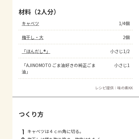
材料（2人分）
キャベツ
1/4個
梅干し・大
2個
「ほんだし®」
小さじ1/2
「AJINOMOTO ごま油好きの純正ごま
小さじ1
油」
レシピ提供：味の素KK
つくり方
1
キャベツは４ｃｍ角に切る。